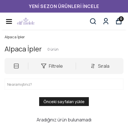
YENI SEZON ÜRÜNLERI İNCELE
0
Alpaca İpler
Alpaca İpler
0
ürün
Filtrele
Sırala
Önceki sayfaları yükle
Aradığınız ürün bulunamadı