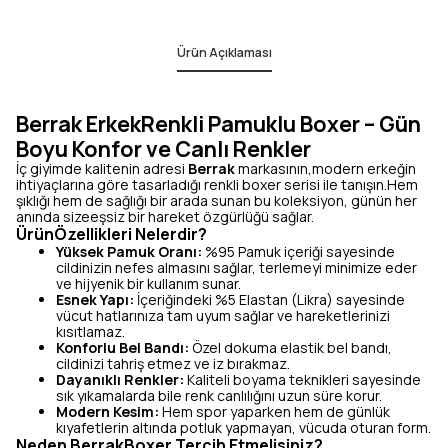
Ürün Açıklaması
Berrak ErkekRenkli Pamuklu Boxer – Gün
Boyu Konfor ve Canlı Renkler
İç giyimde kalitenin adresi
Berrak
markasının,modern erkeğin
ihtiyaçlarına göre tasarladığı renkli boxer serisi ile tanışın.Hem
şıklığı hem de sağlığı bir arada sunan bu koleksiyon, günün her
anında sizeeşsiz bir hareket özgürlüğü sağlar.
ÜrünÖzellikleri Nelerdir?
Yüksek Pamuk Oranı:
%95 Pamuk içeriği sayesinde
cildinizin nefes almasını sağlar, terlemeyi minimize eder
ve hijyenik bir kullanım sunar.
Esnek Yapı:
İçeriğindeki %5 Elastan (Likra) sayesinde
vücut hatlarınıza tam uyum sağlar ve hareketlerinizi
kısıtlamaz.
Konforlu Bel Bandı:
Özel dokuma elastik bel bandı,
cildinizi tahriş etmez ve iz bırakmaz.
Dayanıklı Renkler:
Kaliteli boyama teknikleri sayesinde
sık yıkamalarda bile renk canlılığını uzun süre korur.
Modern Kesim:
Hem spor yaparken hem de günlük
kıyafetlerin altında potluk yapmayan, vücuda oturan form.
Neden BerrakBoxer Tercih Etmelisiniz?