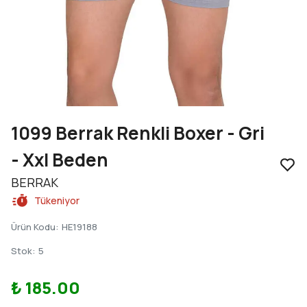
1099 Berrak Renkli Boxer - Gri
- Xxl Beden
BERRAK
Tükeniyor
Ürün Kodu
:
HE19188
Stok
:
5
₺ 185.00