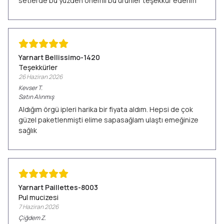
setlerde bu yüzden önemli bu ürünler teşekkür ederim
Yarnart Bellissimo-1420
Teşekkürler
26 Haziran 2026
Kevser
T.
Satın Alınmış
Aldığım örgü ipleri harika bir fiyata aldım. Hepsi de çok
güzel paketlenmişti elime sapasağlam ulaştı emeğinize
sağlık
Yarnart Paillettes-8003
Pul mucizesi
7 Haziran 2026
Çiğdem
Z.