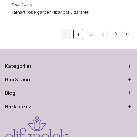
Satın Alınmış
Yarnart rose gardenKibar doku zarafet
1
2
3
Kategoriler
Hac & Umre
Blog
Hakkımızda