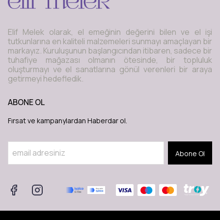
Elif Melek olarak, el emeğinin değerini bilen ve el işi
tutkunlarına en kaliteli malzemeleri sunmayı amaçlayan bir
markayız. Kuruluşunun başlangıcından itibaren, sadece bir
tuhafiye mağazası olmanın ötesinde, bir topluluk
oluşturmayı ve el sanatlarına gönül verenleri bir araya
getirmeyi hedefledik.
ABONE OL
Fırsat ve kampanylardan Haberdar ol.
Abone Ol