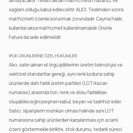
almayacaktır. Teslim alınan mal/hizmetin hasarsız ve
sağlam olduğu kabul edilecektir. ALICI, Teslimden sonra
mal/hizmeti özenle korunmak zorundadır. Cayma hakkı
kullanılacaksa mal/hizmet kullanılmamalıdır. Ürünle
Fatura da iade edilmelidir.
İPLİK ÜRÜNLERİNE ÖZEL HÜKÜMLER:
Alıcı, satın alınan el örgü ipliklerinin üretim teknolojisi ve
sektörel standartlar gereği, aynı renk koduna sahip
ürünlerde dahi farklı üretim partileri (LOT/kazan
numarası) arasında ton, renk ve doku farklılıkları
oluşabileceğini peşinen kabul, beyan ve taahhüt eder.
Satıcı, siparişlerin mümkün olması halinde aynı LOT
numarasına sahip ürünlerden karşılanması için azami
özeni göstermekle birlikte, stok durumu, tedarik süreci