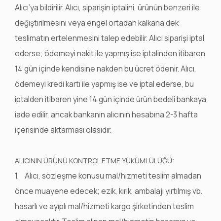
Alıcı’ya bildirilir. Alıcı, siparişin iptalini, ürünün benzeri ile
değiştirilmesini veya engel ortadan kalkana dek
teslimatın ertelenmesini talep edebilir. Alıcı siparişi iptal
ederse; ödemeyi nakit ile yapmış ise iptalinden itibaren
14 gün içinde kendisine nakden bu ücret ödenir. Alıcı,
ödemeyi kredi kartı ile yapmış ise ve iptal ederse, bu
iptalden itibaren yine 14 gün içinde ürün bedeli bankaya
iade edilir, ancak bankanın alıcının hesabına 2-3 hafta
içerisinde aktarması olasıdır.
ALICININ ÜRÜNÜ KONTROL ETME YÜKÜMLÜLÜĞÜ:
1. Alıcı, sözleşme konusu mal/hizmeti teslim almadan
önce muayene edecek; ezik, kırık, ambalajı yırtılmış vb.
hasarlı ve ayıplı mal/hizmeti kargo şirketinden teslim