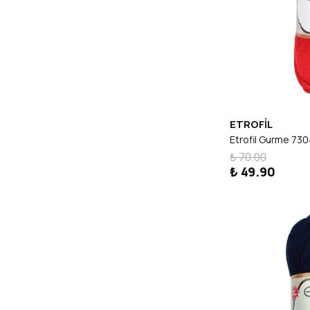
ETROFİL
Etrofil Gurme 73
₺ 70.00
₺ 49.90