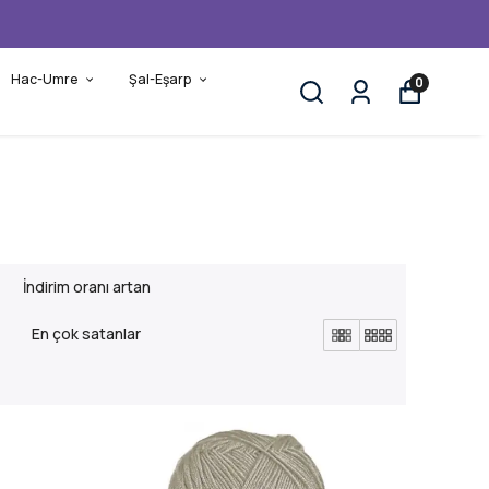
Hac-Umre
Şal-Eşarp
0
İndirim oranı artan
En çok satanlar