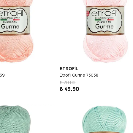
ETROFİL
039
Etrofil Gurme 73038
₺ 70.00
₺ 49.90