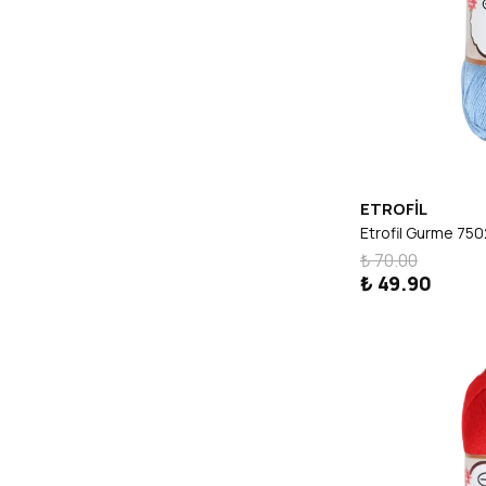
ETROFİL
Etrofil Gurme 75
₺ 70.00
₺ 49.90