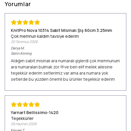
Yorumlar
KnitPro Nova 10314 Sabit Misinalı Şiş 60cm 3.25mm
Çok memnun kaldım tavsiye ederim
20 Temmuz 2026
Derya
M.
Satın Alınmış
Aldığım sabit misinalı ara numaralı şişlerdi çok memnunum
ara numaraları bulmak zor 🫶ve ben elif melek ailesine
teşekkür ederim setlerimiz var ama ara numara yok
setlerde bu yüzden önemli bu ürünler teşekkür ederim
Yarnart Bellissimo-1420
Teşekkürler
26 Haziran 2026
Kevser
T.