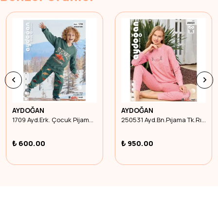
AYDOĞAN
AYDOĞAN
1709 Ayd.Erk. Çocuk Pijama Tk Interlok U.Kol Beden 5
250531 Ayd.Bn.Pıjama Tk.Rıbana Bıs. U.Kol Xl Beden
₺ 600.00
₺ 950.00