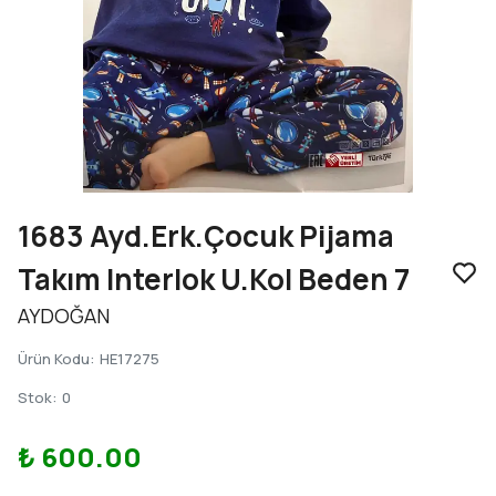
1683 Ayd.Erk.Çocuk Pijama
Takım Interlok U.Kol Beden 7
AYDOĞAN
Ürün Kodu
:
HE17275
Stok
:
0
₺ 600.00