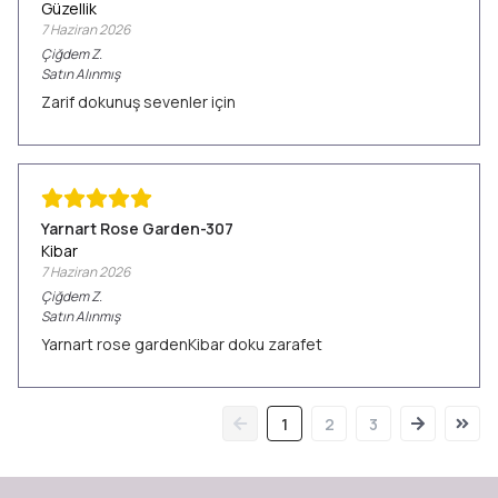
Güzellik
7 Haziran 2026
Çiğdem
Z.
Satın Alınmış
Zarif dokunuş sevenler için
Yarnart Rose Garden-307
Kibar
7 Haziran 2026
Çiğdem
Z.
Satın Alınmış
Yarnart rose gardenKibar doku zarafet
1
2
3