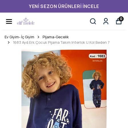
YENI SEZON ÜRÜNLERI İNCELE
0
Ev Giyim- İç Giyim
Pijama-Gecelik
1683 Ayd.Erk.Çocuk Pijama Takım Interlok U.Kol Beden 7