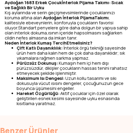
Aydoğan 1683 Erkek Çocukİnterlok Pijama Takımı: Sıcak
ve Sağlıklı Bir Uyku
Kış aylarında ve serin geçişmevsimlerinde çocuklarınızı
koruma altına alan
Aydoğan İnterlok PijamaTakımı
,
kalitesiyle ebeveynlerin, konforuyla çocukların favorisi
oluyor.Standart penyelere göre daha dolgun bir yapıya sahip
olan interlok dokuma,ısının içeride hapsolmasını sağlarken
cildin nefes almasına da imkan tanır.
Neden İnterlok Kumaş TercihEtmelisiniz?
Çift Katlı Dayanıklılık:
İnterlok örgü tekniği sayesinde
ürün hem daha kalın hem de çok daha dayanıklıdır; sık
yıkamalara rağmen sarkma yapmaz.
Pürüzsüz Dokunuş:
Kumaşın hem içi hem dışı
pürüzsüzdür, dikişler çocukların hassas tenini rahatsız
etmeyecek şekilde işlenmiştir.
Maksimum Isı Dengesi:
Uzun kollu tasarımı ve sıkı
dokusuyla vücut ısısını dengeler, çocuğunuzun gece
boyunca üşümesini engeller.
Hareket Özgürlüğü:
Aktif çocuklar için özel olarak
geliştirilen esnek kesimi sayesinde uyku esnasında
kısıtlama yaratmaz.
Benzer Ürünler