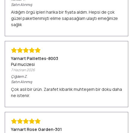
Satın Alınmış
Aldığım örgü ipleri harika bir fiyata aldım. Hepsi de çok
güzel paketlenmişti elime sapasağlam ulaştı emeğinize
sağlık
Yarnart Paillettes-8003
Pul mucizesi
7 Haziran 2026
Çiğdem
Z.
Satın Alınmış
Çok asil bir ürün. Zarafet kibarlık muhteşem bir doku daha
ne istenir.
Yarnart Rose Garden-301