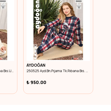
AYDOĞAN
AYD
250533 Ayd.Bn.Pıjama Tk.Rıbana Bıs.U.Kol 2Xl Beden
250525 Ayd.Bn.Pıjama Tk.Rıbana Bıs. U.Kol L Beden
₺ 950.00
₺ 6