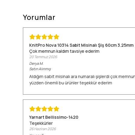
Yorumlar
KnitPro Nova 10314 Sabit Misinalı Şiş 60cm 3.25mm
Çok memnun kaldım tavsiye ederim
20 Temmuz 2026
Derya
M.
Satın Alınmış
Aldığım sabit misinalı ara numaralı şişlerdi çok memn
yüzden önemli bu ürünler teşekkür ederim
Yarnart Bellissimo-1420
Teşekkürler
26 Haziran 2026