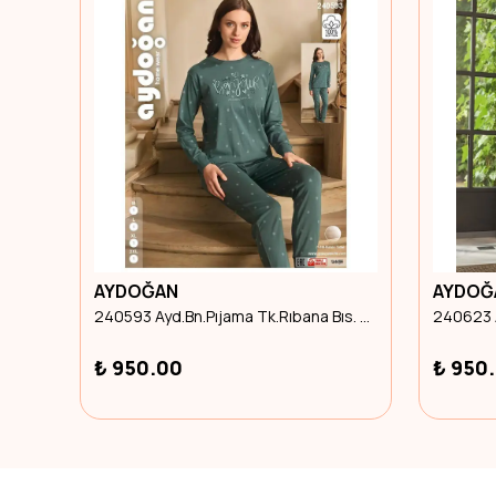
AYDOĞAN
AYDOĞ
250627 Ayd.Erk. Çocuk Pijama Tk Interlok U.Kol Beden 7
240593 Ayd.Bn.Pıjama Tk.Rıbana Bıs. U.Kol Xl Beden
₺ 950.00
₺ 950