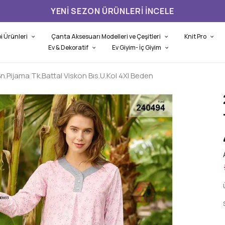
YENI SEZON ÜRÜNLERI İNCELE
i Ürünleri
Çanta Aksesuarı Modelleri ve Çeşitleri
Knit Pro
Ev & Dekoratif
Ev Giyim- İç Giyim
.Pijama Tk.Battal Viskon Bıs.U.Kol 4Xl Beden