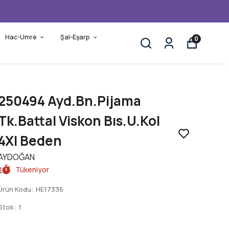
Hac-Umre
Şal-Eşarp
0
250494 Ayd.Bn.Pijama
Tk.Battal Viskon Bıs.U.Kol
4Xl Beden
AYDOĞAN
Tükeniyor
Ürün Kodu
:
HE17336
Stok
:
1