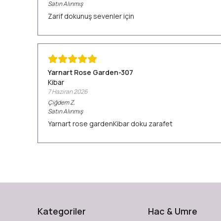
Satın Alınmış
Zarif dokunuş sevenler için
Yarnart Rose Garden-307
Kibar
7 Haziran 2026
Çiğdem
Z.
Satın Alınmış
Yarnart rose gardenKibar doku zarafet
Kategoriler
Hac & Umre