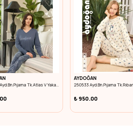
AN
AYDOĞAN
240623 Ayd.Bn.Pıjama Tk.Atlas V Yaka U.Kol L Beden
.00
₺ 950.00