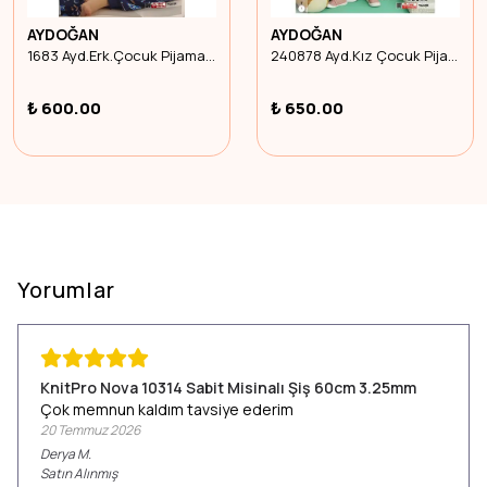
AYDOĞAN
AYDOĞAN
1683 Ayd.Erk.Çocuk Pijama Takım Interlok U.Kol Beden 4
240878 Ayd.Kız Çocuk Pijama Takım Termal U.Kol Beden 5
₺ 600.00
₺ 650.00
Yorumlar
KnitPro Nova 10314 Sabit Misinalı Şiş 60cm 3.25mm
Çok memnun kaldım tavsiye ederim
20 Temmuz 2026
Derya
M.
Satın Alınmış