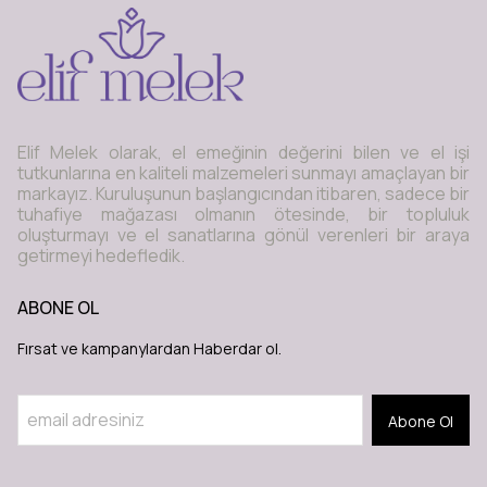
Elif Melek olarak, el emeğinin değerini bilen ve el işi
tutkunlarına en kaliteli malzemeleri sunmayı amaçlayan bir
markayız. Kuruluşunun başlangıcından itibaren, sadece bir
tuhafiye mağazası olmanın ötesinde, bir topluluk
oluşturmayı ve el sanatlarına gönül verenleri bir araya
getirmeyi hedefledik.
ABONE OL
Fırsat ve kampanylardan Haberdar ol.
Abone Ol