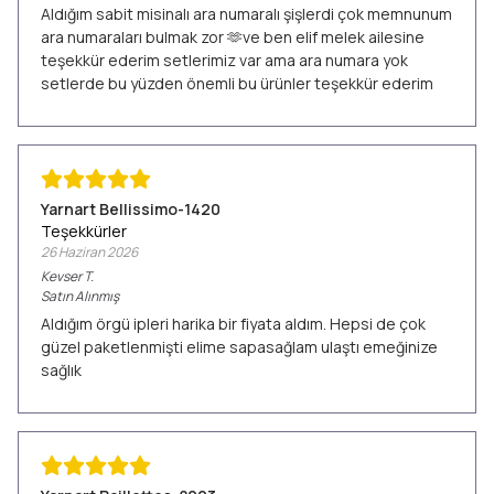
Aldığım sabit misinalı ara numaralı şişlerdi çok memnunum
ara numaraları bulmak zor 🫶ve ben elif melek ailesine
teşekkür ederim setlerimiz var ama ara numara yok
setlerde bu yüzden önemli bu ürünler teşekkür ederim
Yarnart Bellissimo-1420
Teşekkürler
26 Haziran 2026
Kevser
T.
Satın Alınmış
Aldığım örgü ipleri harika bir fiyata aldım. Hepsi de çok
güzel paketlenmişti elime sapasağlam ulaştı emeğinize
sağlık