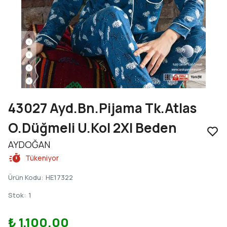
43027 Ayd.Bn.Pijama Tk.Atlas
O.Düğmeli U.Kol 2Xl Beden
AYDOĞAN
Tükeniyor
Ürün Kodu
:
HE17322
Stok
:
1
₺ 1,100.00