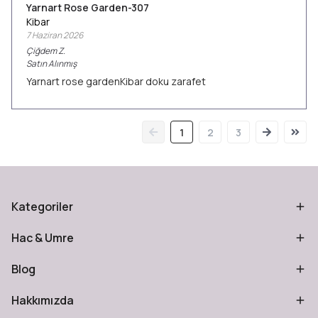
Yarnart Rose Garden-307
Kibar
7 Haziran 2026
Çiğdem
Z.
Satın Alınmış
Yarnart rose gardenKibar doku zarafet
1
2
3
Kategoriler
Hac & Umre
Blog
Hakkımızda