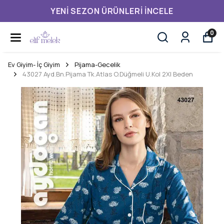
YENI SEZON ÜRÜNLERI İNCELE
0
Ev Giyim- İç Giyim
Pijama-Gecelik
43027 Ayd.Bn.Pijama Tk.Atlas O.Düğmeli U.Kol 2Xl Beden