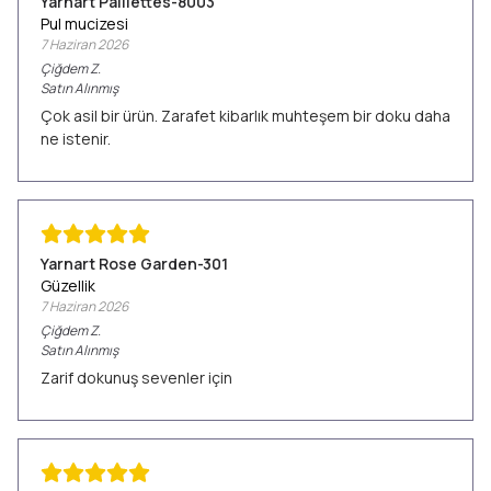
Yarnart Paillettes-8003
Pul mucizesi
7 Haziran 2026
Çiğdem
Z.
Satın Alınmış
Çok asil bir ürün. Zarafet kibarlık muhteşem bir doku daha
ne istenir.
Yarnart Rose Garden-301
Güzellik
7 Haziran 2026
Çiğdem
Z.
Satın Alınmış
Zarif dokunuş sevenler için