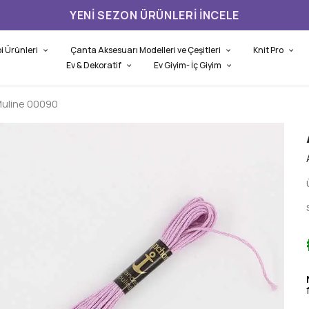
YENI SEZON ÜRÜNLERI İNCELE
i Ürünleri
Çanta Aksesuarı Modelleri ve Çeşitleri
Knit Pro
Ev & Dekoratif
Ev Giyim- İç Giyim
uline 00090