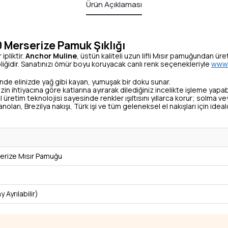
Ürün Açıklaması
 Merserize Pamuk Şıklığı
ipliktir.
Anchor Muline
, üstün kaliteli uzun lifli Mısır pamuğundan üre
liğidir. Sanatınızı ömür boyu koruyacak canlı renk seçenekleriyle
www.
de elinizde yağ gibi kayan, yumuşak bir doku sunar.
zin ihtiyacına göre katlarına ayırarak dilediğiniz incelikte işleme yapabi
 üretim teknolojisi sayesinde renkler ışıltısını yıllarca korur; solma 
oları, Brezilya nakışı, Türk işi ve tüm geleneksel el nakışları için ideald
rize Mısır Pamuğu
y Ayrılabilir)