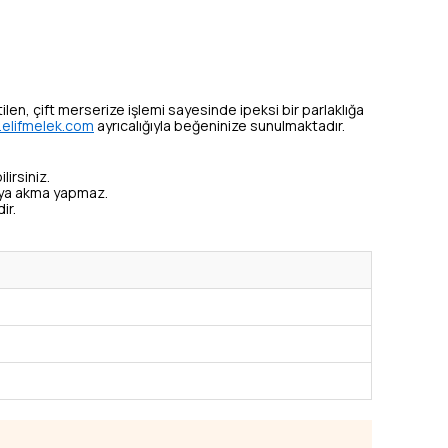
tilen, çift merserize işlemi sayesinde ipeksi bir parlaklığa
elifmelek.com
ayrıcalığıyla beğeninize sunulmaktadır.
lirsiniz.
veya akma yapmaz.
ir.