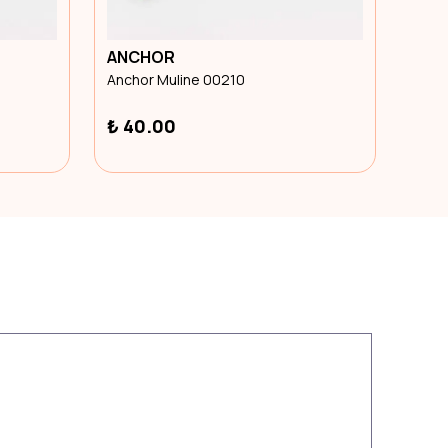
ANCHOR
ANC
Anchor Muline 00210
Anch
₺ 40.00
₺ 4