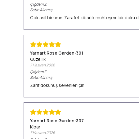
Çiğdem
Z.
Satın Alınmış
Çok asil bir ürün. Zarafet kibarlık muhteşem bir doku d
Yarnart Rose Garden-301
Güzellik
7 Haziran 2026
Çiğdem
Z.
Satın Alınmış
Zarif dokunuş sevenler için
Yarnart Rose Garden-307
Kibar
7 Haziran 2026