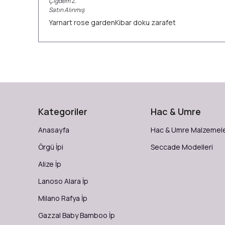
Çiğdem
Z.
Satın Alınmış
Yarnart rose gardenKibar doku zarafet
Kategoriler
Hac & Umre
Anasayfa
Hac & Umre Malzemele
Örgü İpi
Seccade Modelleri
Alize İp
Lanoso Alara İp
Milano Rafya İp
Gazzal Baby Bamboo İp