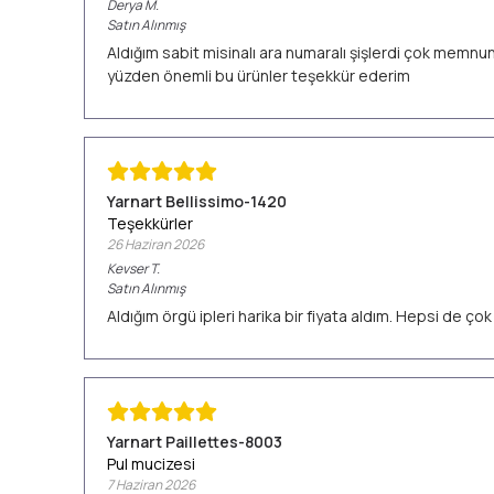
Derya
M.
Satın Alınmış
Aldığım sabit misinalı ara numaralı şişlerdi çok memn
yüzden önemli bu ürünler teşekkür ederim
Yarnart Bellissimo-1420
Teşekkürler
26 Haziran 2026
Kevser
T.
Satın Alınmış
Aldığım örgü ipleri harika bir fiyata aldım. Hepsi de ç
Yarnart Paillettes-8003
Pul mucizesi
7 Haziran 2026