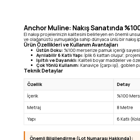
Anchor Muline: Nakış Sanatında %100
El nakışı projelerinizin kalitesini belirleyen en önemli unsur 
ve olağanüstü yumuşaklığa sahip dünyaca ünlü bir nakış ip
Ürün Özellikleri ve Kullanım Avantajları
Üstün Doku:
%100 merserize pamuk içeriği sayesin
Ayrılabilir 6 Katlı Yapı:
İplik 6 kattan oluşur; projeni
Işıltılı ve Dayanıklı:
Kaliteli boyar maddeler ve özel
Çok Yönlü Kullanım:
Kanaviçe (çarpı işi), goblen pan
Teknik Detaylar
Özellik
Detay
İçerik
%100 Merse
Metraj
8 Metre
Yapı
6 Katlı (Kola
Önemli Bilgilendirme (Lot Numarası Hakkında):