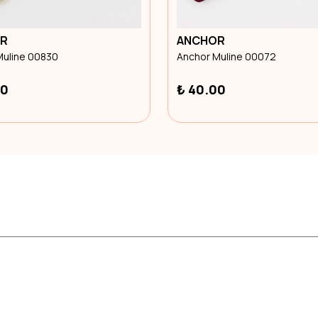
R
ANCHOR
Muline 00830
Anchor Muline 00072
00
₺ 40.00