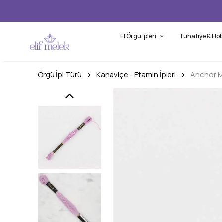
El Örgü İpleri
Tuhafiye & Hob
Örgü İpi Türü
Kanaviçe - Etamin İpleri
Anchor M