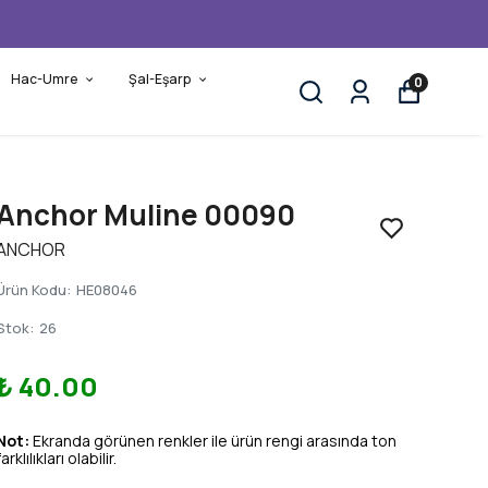
Hac-Umre
Şal-Eşarp
0
Anchor Muline 00090
ANCHOR
Ürün Kodu
:
HE08046
Stok
:
26
₺ 40.00
Not:
Ekranda görünen renkler ile ürün rengi arasında ton
farklılıkları olabilir.