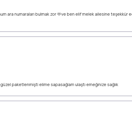
unum ara numaraları bulmak zor 🫶ve ben elif melek ailesine teşekkür
ok güzel paketlenmişti elime sapasağlam ulaştı emeğinize sağlık