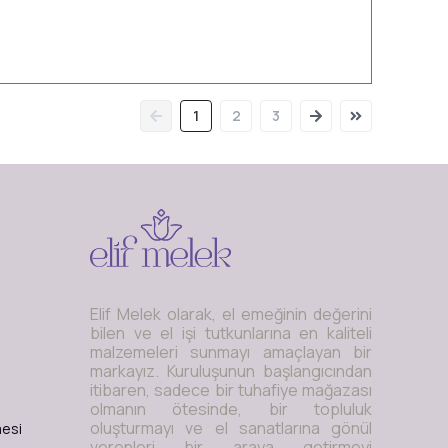
1
2
3
Elif Melek olarak, el emeğinin değerini
bilen ve el işi tutkunlarına en kaliteli
malzemeleri sunmayı amaçlayan bir
markayız. Kuruluşunun başlangıcından
itibaren, sadece bir tuhafiye mağazası
olmanın ötesinde, bir topluluk
oluşturmayı ve el sanatlarına gönül
mesi
verenleri bir araya getirmeyi