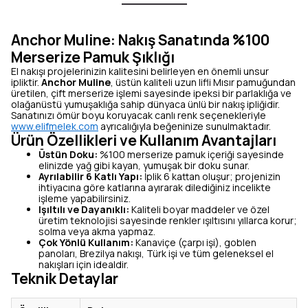
Anchor Muline: Nakış Sanatında %100
Merserize Pamuk Şıklığı
El nakışı projelerinizin kalitesini belirleyen en önemli unsur
ipliktir.
Anchor Muline
, üstün kaliteli uzun lifli Mısır pamuğundan
üretilen, çift merserize işlemi sayesinde ipeksi bir parlaklığa ve
olağanüstü yumuşaklığa sahip dünyaca ünlü bir nakış ipliğidir.
Sanatınızı ömür boyu koruyacak canlı renk seçenekleriyle
www.elifmelek.com
ayrıcalığıyla beğeninize sunulmaktadır.
Ürün Özellikleri ve Kullanım Avantajları
Üstün Doku:
%100 merserize pamuk içeriği sayesinde
elinizde yağ gibi kayan, yumuşak bir doku sunar.
Ayrılabilir 6 Katlı Yapı:
İplik 6 kattan oluşur; projenizin
ihtiyacına göre katlarına ayırarak dilediğiniz incelikte
işleme yapabilirsiniz.
Işıltılı ve Dayanıklı:
Kaliteli boyar maddeler ve özel
üretim teknolojisi sayesinde renkler ışıltısını yıllarca korur;
solma veya akma yapmaz.
Çok Yönlü Kullanım:
Kanaviçe (çarpı işi), goblen
panoları, Brezilya nakışı, Türk işi ve tüm geleneksel el
nakışları için idealdir.
Teknik Detaylar