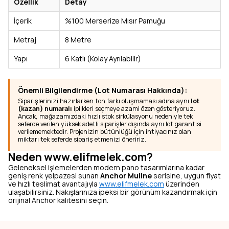
Özellik
Detay
İçerik
%100 Merserize Mısır Pamuğu
Metraj
8 Metre
Yapı
6 Katlı (Kolay Ayrılabilir)
Önemli Bilgilendirme (Lot Numarası Hakkında):
Siparişlerinizi hazırlarken ton farkı oluşmaması adına aynı
lot
(kazan) numaralı
iplikleri seçmeye azami özen gösteriyoruz.
Ancak, mağazamızdaki hızlı stok sirkülasyonu nedeniyle tek
seferde verilen yüksek adetli siparişler dışında aynı lot garantisi
verilememektedir. Projenizin bütünlüğü için ihtiyacınız olan
miktarı tek seferde sipariş etmenizi öneririz.
Neden www.elifmelek.com?
Geleneksel işlemelerden modern pano tasarımlarına kadar
geniş renk yelpazesi sunan
Anchor Muline
serisine, uygun fiyat
ve hızlı teslimat avantajıyla
www.elifmelek.com
üzerinden
ulaşabilirsiniz. Nakışlarınıza ipeksi bir görünüm kazandırmak için
orijinal Anchor kalitesini seçin.