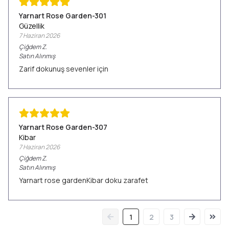
Yarnart Rose Garden-301
Güzellik
7 Haziran 2026
Çiğdem
Z.
Satın Alınmış
Zarif dokunuş sevenler için
Yarnart Rose Garden-307
Kibar
7 Haziran 2026
Çiğdem
Z.
Satın Alınmış
Yarnart rose gardenKibar doku zarafet
1
2
3