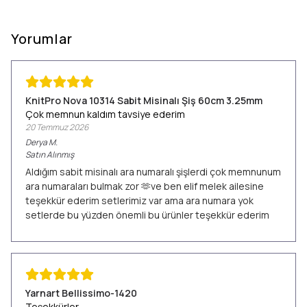
Yorumlar
KnitPro Nova 10314 Sabit Misinalı Şiş 60cm 3.25mm
Çok memnun kaldım tavsiye ederim
20 Temmuz 2026
Derya
M.
Satın Alınmış
Aldığım sabit misinalı ara numaralı şişlerdi çok memnunum
ara numaraları bulmak zor 🫶ve ben elif melek ailesine
teşekkür ederim setlerimiz var ama ara numara yok
setlerde bu yüzden önemli bu ürünler teşekkür ederim
Yarnart Bellissimo-1420
Teşekkürler