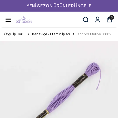
YENI SEZON ÜRÜNLERI İNCELE
0
Örgü İpi Türü
Kanaviçe - Etamin İpleri
Anchor Muline 00109