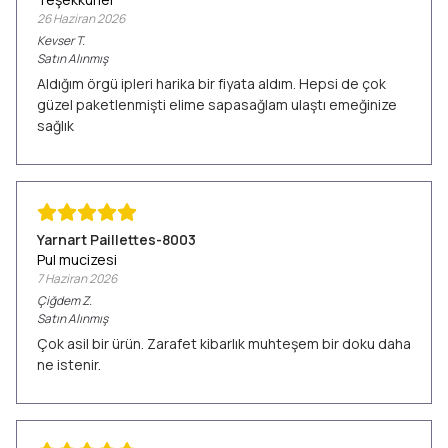
26 Haziran 2026
Kevser
T.
Satın Alınmış
Aldığım örgü ipleri harika bir fiyata aldım. Hepsi de çok
güzel paketlenmişti elime sapasağlam ulaştı emeğinize
sağlık
Yarnart Paillettes-8003
Pul mucizesi
7 Haziran 2026
Çiğdem
Z.
Satın Alınmış
Çok asil bir ürün. Zarafet kibarlık muhteşem bir doku daha
ne istenir.