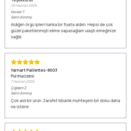
26 Haziran 2026
Kevser
T.
Satın Alınmış
Aldığım örgü ipleri harika bir fiyata aldım. Hepsi de çok
güzel paketlenmişti elime sapasağlam ulaştı emeğinize
sağlık
Yarnart Paillettes-8003
Pul mucizesi
7 Haziran 2026
Çiğdem
Z.
Satın Alınmış
Çok asil bir ürün. Zarafet kibarlık muhteşem bir doku daha
ne istenir.