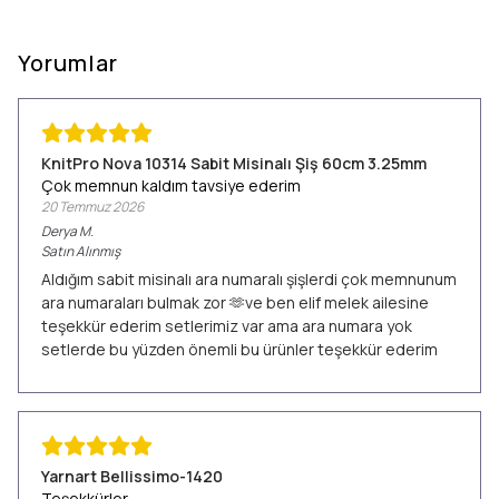
Yorumlar
KnitPro Nova 10314 Sabit Misinalı Şiş 60cm 3.25mm
Çok memnun kaldım tavsiye ederim
20 Temmuz 2026
Derya
M.
Satın Alınmış
Aldığım sabit misinalı ara numaralı şişlerdi çok memnunum
ara numaraları bulmak zor 🫶ve ben elif melek ailesine
teşekkür ederim setlerimiz var ama ara numara yok
setlerde bu yüzden önemli bu ürünler teşekkür ederim
Yarnart Bellissimo-1420
Teşekkürler