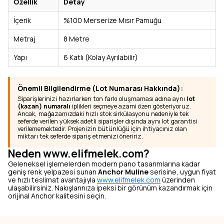
Özellik
Detay
İçerik
%100 Merserize Mısır Pamuğu
Metraj
8 Metre
Yapı
6 Katlı (Kolay Ayrılabilir)
Önemli Bilgilendirme (Lot Numarası Hakkında):
Siparişlerinizi hazırlarken ton farkı oluşmaması adına aynı
lot
(kazan) numaralı
iplikleri seçmeye azami özen gösteriyoruz.
Ancak, mağazamızdaki hızlı stok sirkülasyonu nedeniyle tek
seferde verilen yüksek adetli siparişler dışında aynı lot garantisi
verilememektedir. Projenizin bütünlüğü için ihtiyacınız olan
miktarı tek seferde sipariş etmenizi öneririz.
Neden www.elifmelek.com?
Geleneksel işlemelerden modern pano tasarımlarına kadar
geniş renk yelpazesi sunan
Anchor Muline
serisine, uygun fiyat
ve hızlı teslimat avantajıyla
www.elifmelek.com
üzerinden
ulaşabilirsiniz. Nakışlarınıza ipeksi bir görünüm kazandırmak için
orijinal Anchor kalitesini seçin.