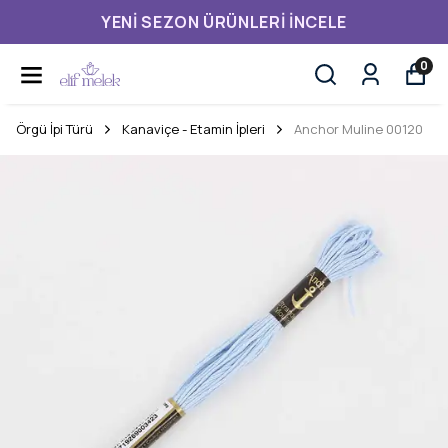
YENI SEZON ÜRÜNLERI İNCELE
0
Örgü İpi Türü
Kanaviçe - Etamin İpleri
Anchor Muline 00120