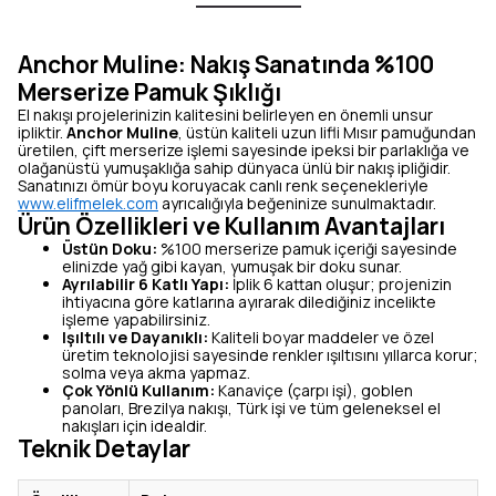
Anchor Muline: Nakış Sanatında %100
Merserize Pamuk Şıklığı
El nakışı projelerinizin kalitesini belirleyen en önemli unsur
ipliktir.
Anchor Muline
, üstün kaliteli uzun lifli Mısır pamuğundan
üretilen, çift merserize işlemi sayesinde ipeksi bir parlaklığa ve
olağanüstü yumuşaklığa sahip dünyaca ünlü bir nakış ipliğidir.
Sanatınızı ömür boyu koruyacak canlı renk seçenekleriyle
www.elifmelek.com
ayrıcalığıyla beğeninize sunulmaktadır.
Ürün Özellikleri ve Kullanım Avantajları
Üstün Doku:
%100 merserize pamuk içeriği sayesinde
elinizde yağ gibi kayan, yumuşak bir doku sunar.
Ayrılabilir 6 Katlı Yapı:
İplik 6 kattan oluşur; projenizin
ihtiyacına göre katlarına ayırarak dilediğiniz incelikte
işleme yapabilirsiniz.
Işıltılı ve Dayanıklı:
Kaliteli boyar maddeler ve özel
üretim teknolojisi sayesinde renkler ışıltısını yıllarca korur;
solma veya akma yapmaz.
Çok Yönlü Kullanım:
Kanaviçe (çarpı işi), goblen
panoları, Brezilya nakışı, Türk işi ve tüm geleneksel el
nakışları için idealdir.
Teknik Detaylar