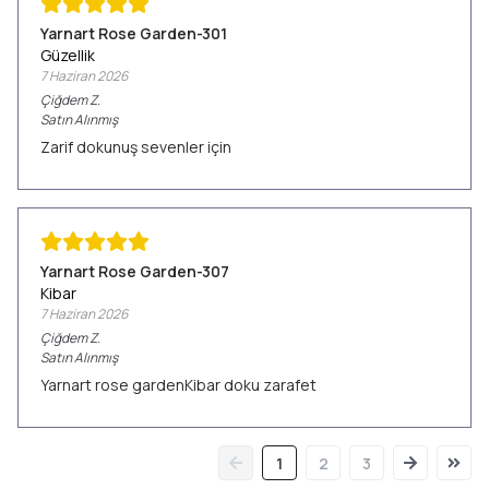
Yarnart Rose Garden-301
Güzellik
7 Haziran 2026
Çiğdem
Z.
Satın Alınmış
Zarif dokunuş sevenler için
Yarnart Rose Garden-307
Kibar
7 Haziran 2026
Çiğdem
Z.
Satın Alınmış
Yarnart rose gardenKibar doku zarafet
1
2
3