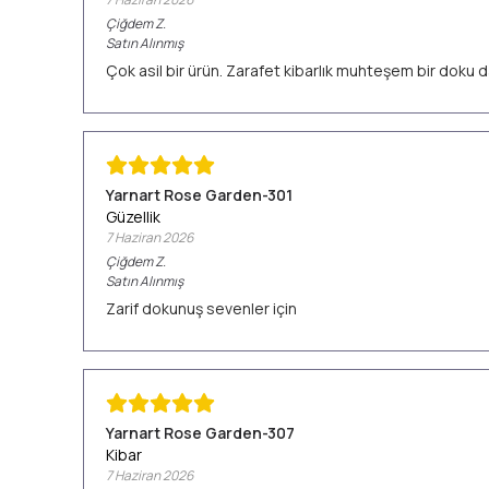
Çiğdem
Z.
Satın Alınmış
Çok asil bir ürün. Zarafet kibarlık muhteşem bir doku d
Yarnart Rose Garden-301
Güzellik
7 Haziran 2026
Çiğdem
Z.
Satın Alınmış
Zarif dokunuş sevenler için
Yarnart Rose Garden-307
Kibar
7 Haziran 2026