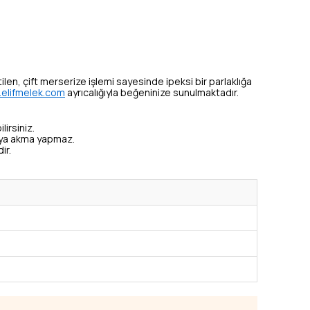
tilen, çift merserize işlemi sayesinde ipeksi bir parlaklığa
elifmelek.com
ayrıcalığıyla beğeninize sunulmaktadır.
lirsiniz.
veya akma yapmaz.
ir.