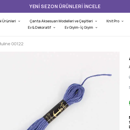
YENI SEZON ÜRÜNLERI İNCELE
i Ürünleri
Çanta Aksesuarı Modelleri ve Çeşitleri
Knit Pro
Ev & Dekoratif
Ev Giyim- İç Giyim
uline 00122