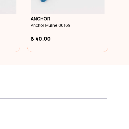
ANCHOR
ANC
Anchor Muline 00169
Anch
₺ 40.00
₺ 4