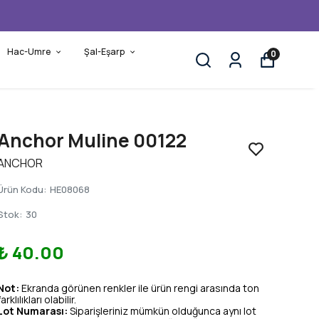
Hac-Umre
Şal-Eşarp
0
Anchor Muline 00122
ANCHOR
Ürün Kodu
:
HE08068
Stok
:
30
₺ 40.00
Not:
Ekranda görünen renkler ile ürün rengi arasında ton
farklılıkları olabilir.
Lot Numarası:
Siparişleriniz mümkün olduğunca aynı lot