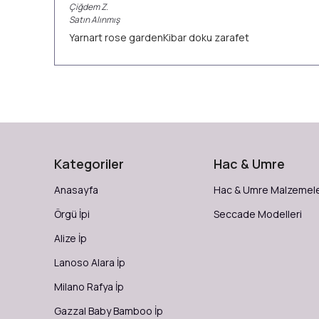
Çiğdem
Z.
Satın Alınmış
Yarnart rose gardenKibar doku zarafet
Kategoriler
Hac & Umre
Anasayfa
Hac & Umre Malzemele
Örgü İpi
Seccade Modelleri
Alize İp
Lanoso Alara İp
Milano Rafya İp
Gazzal Baby Bamboo İp