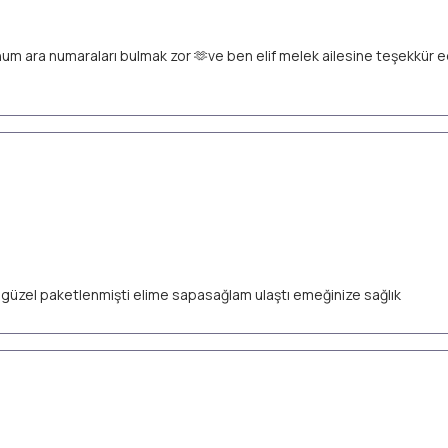
unum ara numaraları bulmak zor 🫶ve ben elif melek ailesine teşekkür
ok güzel paketlenmişti elime sapasağlam ulaştı emeğinize sağlık