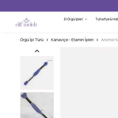
El Örgü İpleri
Tuhafiye & Hob
Örgü İpi Türü
Kanaviçe - Etamin İpleri
Anchor M