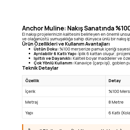
Anchor Muline: Nakış Sanatında %100
El nakışı projelerinizin kalitesini belirleyen en önemli unsur 
ve olağanüstü yumuşaklığa sahip dünyaca ünlü bir nakış ip
Ürün Özellikleri ve Kullanım Avantajları
Üstün Doku:
%100 merserize pamuk içeriği sayesin
Ayrılabilir 6 Katlı Yapı:
İplik 6 kattan oluşur; projeni
Işıltılı ve Dayanıklı:
Kaliteli boyar maddeler ve özel
Çok Yönlü Kullanım:
Kanaviçe (çarpı işi), goblen pan
Teknik Detaylar
Özellik
Detay
İçerik
%100 Merse
Metraj
8 Metre
Yapı
6 Katlı (Kola