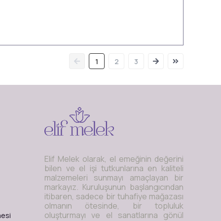
1
2
3
Elif Melek olarak, el emeğinin değerini
bilen ve el işi tutkunlarına en kaliteli
malzemeleri sunmayı amaçlayan bir
markayız. Kuruluşunun başlangıcından
itibaren, sadece bir tuhafiye mağazası
olmanın ötesinde, bir topluluk
oluşturmayı ve el sanatlarına gönül
mesi