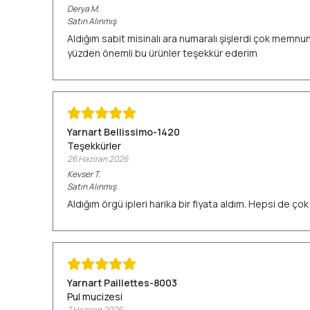
Derya
M.
Satın Alınmış
Aldığım sabit misinalı ara numaralı şişlerdi çok memn
yüzden önemli bu ürünler teşekkür ederim
Yarnart Bellissimo-1420
Teşekkürler
26 Haziran 2026
Kevser
T.
Satın Alınmış
Aldığım örgü ipleri harika bir fiyata aldım. Hepsi de ç
Yarnart Paillettes-8003
Pul mucizesi
7 Haziran 2026