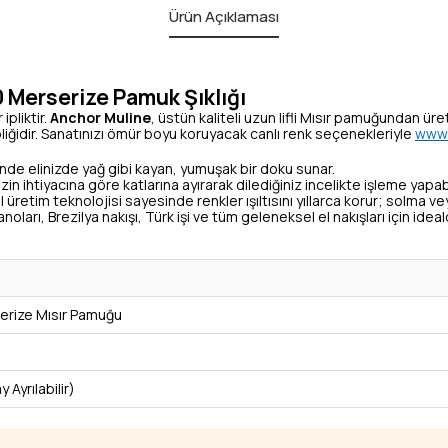
Ürün Açıklaması
 Merserize Pamuk Şıklığı
ipliktir.
Anchor Muline
, üstün kaliteli uzun lifli Mısır pamuğundan üre
liğidir. Sanatınızı ömür boyu koruyacak canlı renk seçenekleriyle
www.
de elinizde yağ gibi kayan, yumuşak bir doku sunar.
zin ihtiyacına göre katlarına ayırarak dilediğiniz incelikte işleme yapabi
 üretim teknolojisi sayesinde renkler ışıltısını yıllarca korur; solma 
oları, Brezilya nakışı, Türk işi ve tüm geleneksel el nakışları için ideald
rize Mısır Pamuğu
y Ayrılabilir)