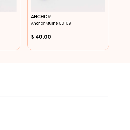
ANCHOR
ANC
Anchor Muline 00169
Anch
₺ 40.00
₺ 4