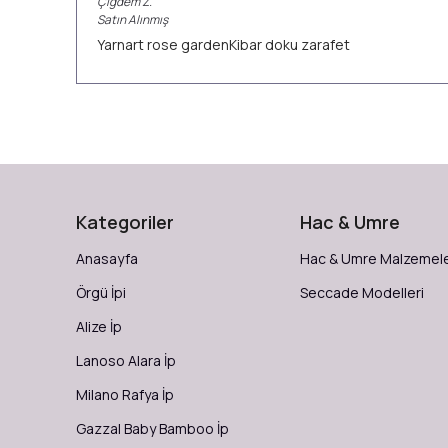
Çiğdem
Z.
Satın Alınmış
Yarnart rose gardenKibar doku zarafet
Kategoriler
Hac & Umre
Anasayfa
Hac & Umre Malzemele
Örgü İpi
Seccade Modelleri
Alize İp
Lanoso Alara İp
Milano Rafya İp
Gazzal Baby Bamboo İp