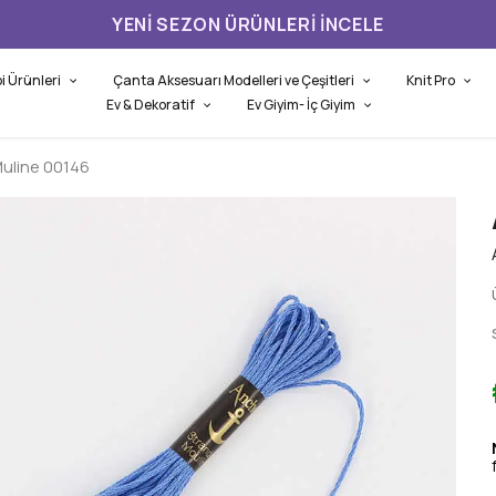
YENI SEZON ÜRÜNLERI İNCELE
i Ürünleri
Çanta Aksesuarı Modelleri ve Çeşitleri
Knit Pro
Ev & Dekoratif
Ev Giyim- İç Giyim
uline 00146