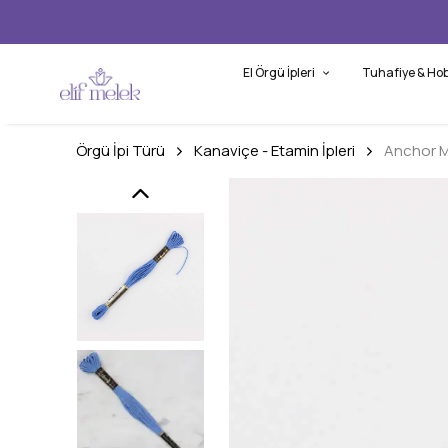
El Örgü İpleri
Tuhafiye & Hob
Örgü İpi Türü
Kanaviçe - Etamin İpleri
Anchor M