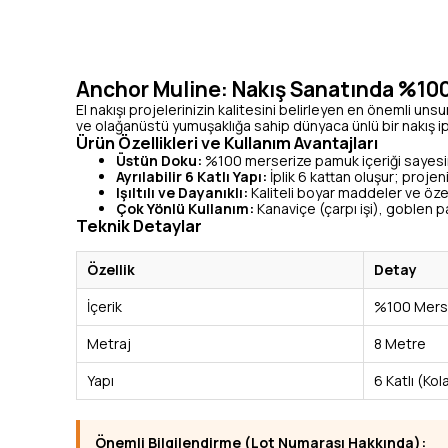
Anchor Muline: Nakış Sanatında %100
El nakışı projelerinizin kalitesini belirleyen en önemli unsur 
ve olağanüstü yumuşaklığa sahip dünyaca ünlü bir nakış ip
Ürün Özellikleri ve Kullanım Avantajları
Üstün Doku:
%100 merserize pamuk içeriği sayesin
Ayrılabilir 6 Katlı Yapı:
İplik 6 kattan oluşur; projeni
Işıltılı ve Dayanıklı:
Kaliteli boyar maddeler ve özel
Çok Yönlü Kullanım:
Kanaviçe (çarpı işi), goblen pan
Teknik Detaylar
Özellik
Detay
İçerik
%100 Merse
Metraj
8 Metre
Yapı
6 Katlı (Kola
Önemli Bilgilendirme (Lot Numarası Hakkında):