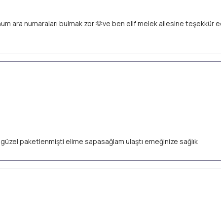
unum ara numaraları bulmak zor 🫶ve ben elif melek ailesine teşekkür
ok güzel paketlenmişti elime sapasağlam ulaştı emeğinize sağlık