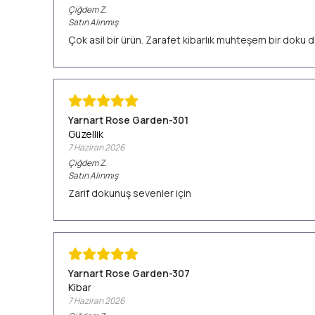
Çiğdem
Z.
Satın Alınmış
Çok asil bir ürün. Zarafet kibarlık muhteşem bir doku d
Yarnart Rose Garden-301
Güzellik
7 Haziran 2026
Çiğdem
Z.
Satın Alınmış
Zarif dokunuş sevenler için
Yarnart Rose Garden-307
Kibar
7 Haziran 2026