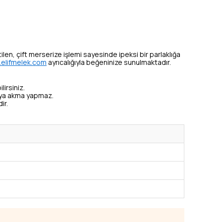
tilen, çift merserize işlemi sayesinde ipeksi bir parlaklığa
elifmelek.com
ayrıcalığıyla beğeninize sunulmaktadır.
lirsiniz.
veya akma yapmaz.
ir.