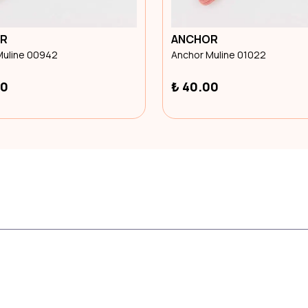
R
ANCHOR
Muline 00942
Anchor Muline 01022
00
₺ 40.00