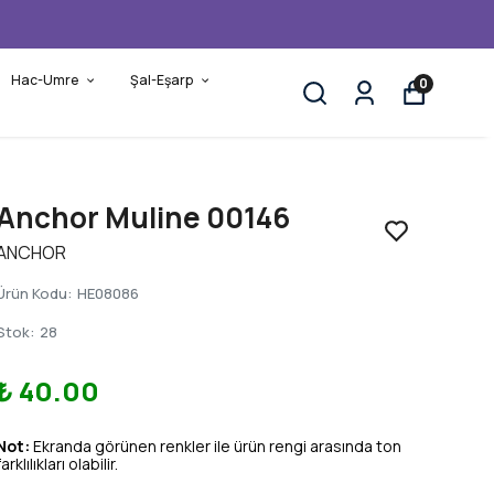
Hac-Umre
Şal-Eşarp
0
Anchor Muline 00146
ANCHOR
Ürün Kodu
:
HE08086
Stok
:
28
₺ 40.00
Not:
Ekranda görünen renkler ile ürün rengi arasında ton
farklılıkları olabilir.