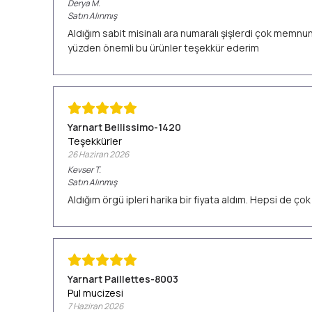
Derya
M.
Satın Alınmış
Aldığım sabit misinalı ara numaralı şişlerdi çok memn
yüzden önemli bu ürünler teşekkür ederim
Yarnart Bellissimo-1420
Teşekkürler
26 Haziran 2026
Kevser
T.
Satın Alınmış
Aldığım örgü ipleri harika bir fiyata aldım. Hepsi de ç
Yarnart Paillettes-8003
Pul mucizesi
7 Haziran 2026