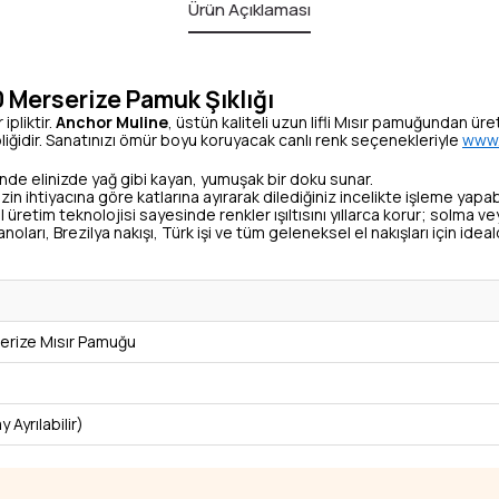
Ürün Açıklaması
 Merserize Pamuk Şıklığı
ipliktir.
Anchor Muline
, üstün kaliteli uzun lifli Mısır pamuğundan üre
liğidir. Sanatınızı ömür boyu koruyacak canlı renk seçenekleriyle
www.
de elinizde yağ gibi kayan, yumuşak bir doku sunar.
zin ihtiyacına göre katlarına ayırarak dilediğiniz incelikte işleme yapabi
 üretim teknolojisi sayesinde renkler ışıltısını yıllarca korur; solma 
oları, Brezilya nakışı, Türk işi ve tüm geleneksel el nakışları için ideald
rize Mısır Pamuğu
y Ayrılabilir)