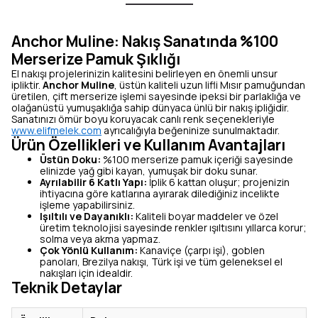
Anchor Muline: Nakış Sanatında %100
Merserize Pamuk Şıklığı
El nakışı projelerinizin kalitesini belirleyen en önemli unsur
ipliktir.
Anchor Muline
, üstün kaliteli uzun lifli Mısır pamuğundan
üretilen, çift merserize işlemi sayesinde ipeksi bir parlaklığa ve
olağanüstü yumuşaklığa sahip dünyaca ünlü bir nakış ipliğidir.
Sanatınızı ömür boyu koruyacak canlı renk seçenekleriyle
www.elifmelek.com
ayrıcalığıyla beğeninize sunulmaktadır.
Ürün Özellikleri ve Kullanım Avantajları
Üstün Doku:
%100 merserize pamuk içeriği sayesinde
elinizde yağ gibi kayan, yumuşak bir doku sunar.
Ayrılabilir 6 Katlı Yapı:
İplik 6 kattan oluşur; projenizin
ihtiyacına göre katlarına ayırarak dilediğiniz incelikte
işleme yapabilirsiniz.
Işıltılı ve Dayanıklı:
Kaliteli boyar maddeler ve özel
üretim teknolojisi sayesinde renkler ışıltısını yıllarca korur;
solma veya akma yapmaz.
Çok Yönlü Kullanım:
Kanaviçe (çarpı işi), goblen
panoları, Brezilya nakışı, Türk işi ve tüm geleneksel el
nakışları için idealdir.
Teknik Detaylar