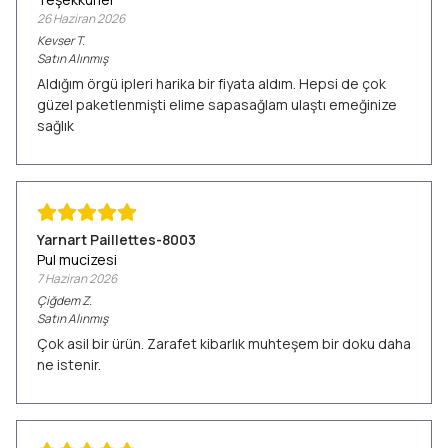
26 Haziran 2026
Kevser
T.
Satın Alınmış
Aldığım örgü ipleri harika bir fiyata aldım. Hepsi de çok
güzel paketlenmişti elime sapasağlam ulaştı emeğinize
sağlık
Yarnart Paillettes-8003
Pul mucizesi
7 Haziran 2026
Çiğdem
Z.
Satın Alınmış
Çok asil bir ürün. Zarafet kibarlık muhteşem bir doku daha
ne istenir.