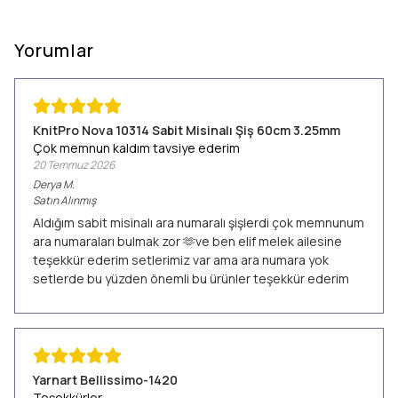
Yorumlar
KnitPro Nova 10314 Sabit Misinalı Şiş 60cm 3.25mm
Çok memnun kaldım tavsiye ederim
20 Temmuz 2026
Derya
M.
Satın Alınmış
Aldığım sabit misinalı ara numaralı şişlerdi çok memnunum
ara numaraları bulmak zor 🫶ve ben elif melek ailesine
teşekkür ederim setlerimiz var ama ara numara yok
setlerde bu yüzden önemli bu ürünler teşekkür ederim
Yarnart Bellissimo-1420
Teşekkürler