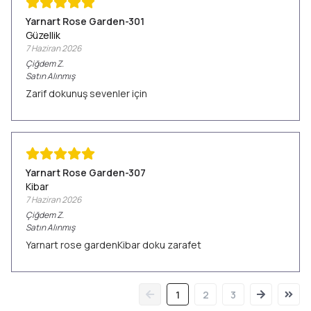
Yarnart Rose Garden-301
Güzellik
7 Haziran 2026
Çiğdem
Z.
Satın Alınmış
Zarif dokunuş sevenler için
Yarnart Rose Garden-307
Kibar
7 Haziran 2026
Çiğdem
Z.
Satın Alınmış
Yarnart rose gardenKibar doku zarafet
1
2
3