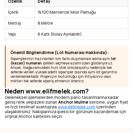
Özellik
Detay
İçerik
%100 Merserize Mısır Pamuğu
Metraj
8 Metre
Yapı
6 Katlı (Kolay Ayrılabilir)
Önemli Bilgilendirme (Lot Numarası Hakkında):
Siparişlerinizi hazırlarken ton farkı oluşmaması adına aynı
lot
(kazan) numaralı
iplikleri seçmeye azami özen gösteriyoruz.
Ancak, mağazamızdaki hızlı stok sirkülasyonu nedeniyle tek
seferde verilen yüksek adetli siparişler dışında aynı lot garantisi
verilememektedir. Projenizin bütünlüğü için ihtiyacınız olan
miktarı tek seferde sipariş etmenizi öneririz.
Neden www.elifmelek.com?
Geleneksel işlemelerden modern pano tasarımlarına kadar
geniş renk yelpazesi sunan
Anchor Muline
serisine, uygun fiyat
ve hızlı teslimat avantajıyla
www.elifmelek.com
üzerinden
ulaşabilirsiniz. Nakışlarınıza ipeksi bir görünüm kazandırmak için
orijinal Anchor kalitesini seçin.