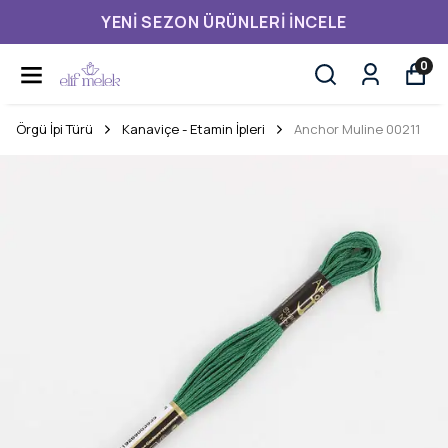
YENI SEZON ÜRÜNLERI İNCELE
0
Örgü İpi Türü
Kanaviçe - Etamin İpleri
Anchor Muline 00211