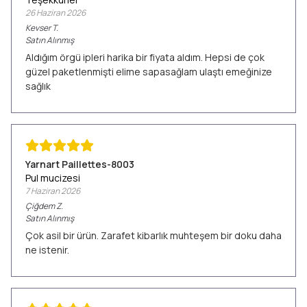
26 Haziran 2026
Kevser
T.
Satın Alınmış
Aldığım örgü ipleri harika bir fiyata aldım. Hepsi de çok
güzel paketlenmişti elime sapasağlam ulaştı emeğinize
sağlık
Yarnart Paillettes-8003
Pul mucizesi
7 Haziran 2026
Çiğdem
Z.
Satın Alınmış
Çok asil bir ürün. Zarafet kibarlık muhteşem bir doku daha
ne istenir.