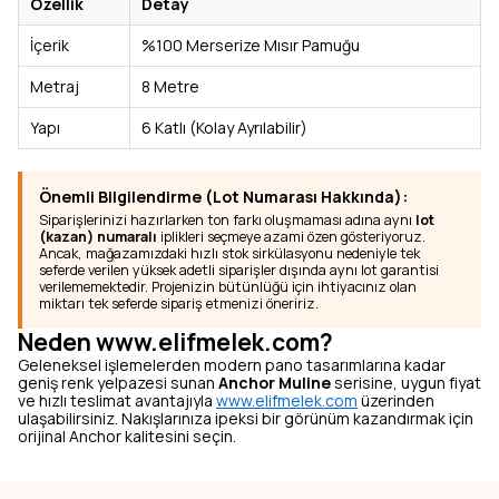
Özellik
Detay
İçerik
%100 Merserize Mısır Pamuğu
Metraj
8 Metre
Yapı
6 Katlı (Kolay Ayrılabilir)
Önemli Bilgilendirme (Lot Numarası Hakkında):
Siparişlerinizi hazırlarken ton farkı oluşmaması adına aynı
lot
(kazan) numaralı
iplikleri seçmeye azami özen gösteriyoruz.
Ancak, mağazamızdaki hızlı stok sirkülasyonu nedeniyle tek
seferde verilen yüksek adetli siparişler dışında aynı lot garantisi
verilememektedir. Projenizin bütünlüğü için ihtiyacınız olan
miktarı tek seferde sipariş etmenizi öneririz.
Neden www.elifmelek.com?
Geleneksel işlemelerden modern pano tasarımlarına kadar
geniş renk yelpazesi sunan
Anchor Muline
serisine, uygun fiyat
ve hızlı teslimat avantajıyla
www.elifmelek.com
üzerinden
ulaşabilirsiniz. Nakışlarınıza ipeksi bir görünüm kazandırmak için
orijinal Anchor kalitesini seçin.