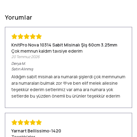
Yorumlar
KnitPro Nova 10314 Sabit Misinalı Şiş 60cm 3.25mm
Çok memnun kaldım tavsiye ederim
20 Temmuz 2026
Derya
M.
Satın Alınmış
Aldığım sabit misinalı ara numaralı şişlerdi çok memnunum
ara numaraları bulmak zor 🫶ve ben elif melek ailesine
teşekkür ederim setlerimiz var ama ara numara yok
setlerde bu yüzden önemli bu ürünler teşekkür ederim
Yarnart Bellissimo-1420
Teşekkürler