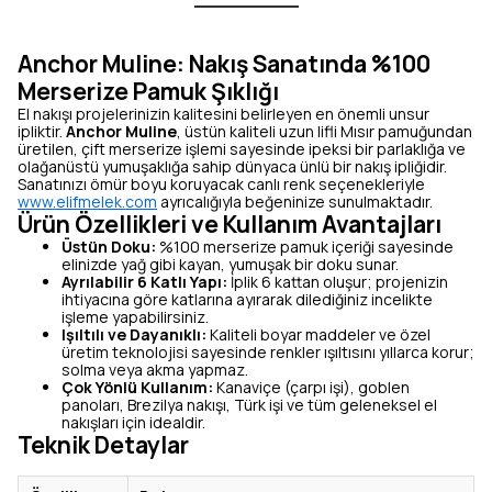
Anchor Muline: Nakış Sanatında %100
Merserize Pamuk Şıklığı
El nakışı projelerinizin kalitesini belirleyen en önemli unsur
ipliktir.
Anchor Muline
, üstün kaliteli uzun lifli Mısır pamuğundan
üretilen, çift merserize işlemi sayesinde ipeksi bir parlaklığa ve
olağanüstü yumuşaklığa sahip dünyaca ünlü bir nakış ipliğidir.
Sanatınızı ömür boyu koruyacak canlı renk seçenekleriyle
www.elifmelek.com
ayrıcalığıyla beğeninize sunulmaktadır.
Ürün Özellikleri ve Kullanım Avantajları
Üstün Doku:
%100 merserize pamuk içeriği sayesinde
elinizde yağ gibi kayan, yumuşak bir doku sunar.
Ayrılabilir 6 Katlı Yapı:
İplik 6 kattan oluşur; projenizin
ihtiyacına göre katlarına ayırarak dilediğiniz incelikte
işleme yapabilirsiniz.
Işıltılı ve Dayanıklı:
Kaliteli boyar maddeler ve özel
üretim teknolojisi sayesinde renkler ışıltısını yıllarca korur;
solma veya akma yapmaz.
Çok Yönlü Kullanım:
Kanaviçe (çarpı işi), goblen
panoları, Brezilya nakışı, Türk işi ve tüm geleneksel el
nakışları için idealdir.
Teknik Detaylar