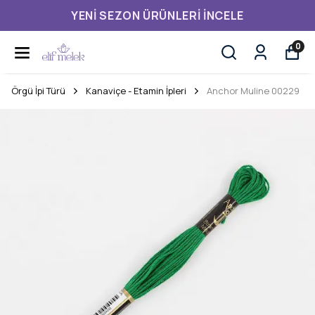
YENI SEZON ÜRÜNLERI İNCELE
0
Örgü İpi Türü
Kanaviçe - Etamin İpleri
Anchor Muline 00229