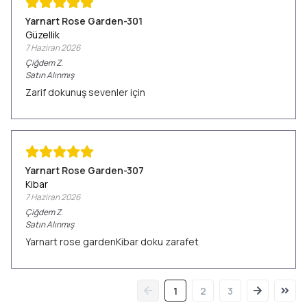
Yarnart Rose Garden-301
Güzellik
7 Haziran 2026
Çiğdem
Z.
Satın Alınmış
Zarif dokunuş sevenler için
Yarnart Rose Garden-307
Kibar
7 Haziran 2026
Çiğdem
Z.
Satın Alınmış
Yarnart rose gardenKibar doku zarafet
1
2
3