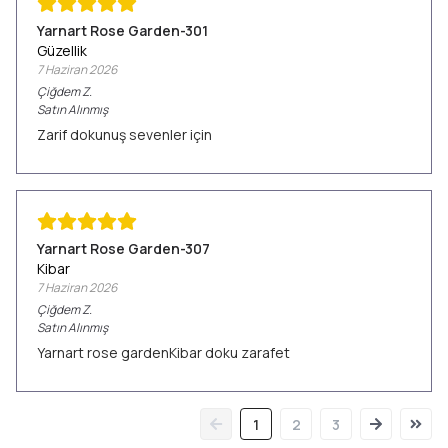
Yarnart Rose Garden-301
Güzellik
7 Haziran 2026
Çiğdem
Z.
Satın Alınmış
Zarif dokunuş sevenler için
Yarnart Rose Garden-307
Kibar
7 Haziran 2026
Çiğdem
Z.
Satın Alınmış
Yarnart rose gardenKibar doku zarafet
1
2
3