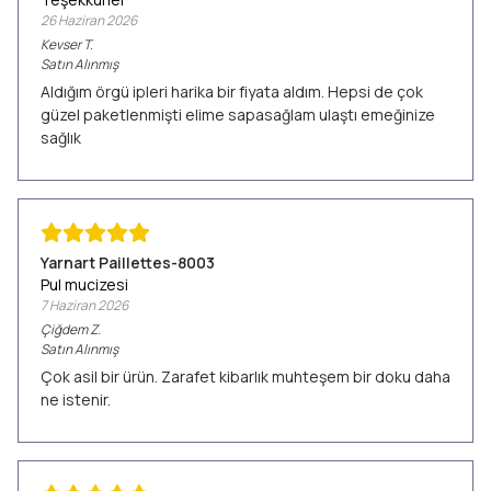
26 Haziran 2026
Kevser
T.
Satın Alınmış
Aldığım örgü ipleri harika bir fiyata aldım. Hepsi de çok
güzel paketlenmişti elime sapasağlam ulaştı emeğinize
sağlık
Yarnart Paillettes-8003
Pul mucizesi
7 Haziran 2026
Çiğdem
Z.
Satın Alınmış
Çok asil bir ürün. Zarafet kibarlık muhteşem bir doku daha
ne istenir.