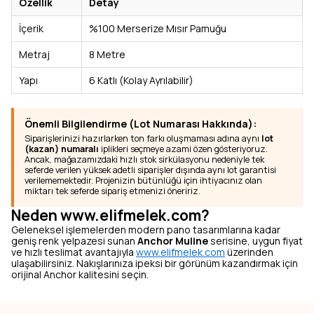
Özellik
Detay
İçerik
%100 Merserize Mısır Pamuğu
Metraj
8 Metre
Yapı
6 Katlı (Kolay Ayrılabilir)
Önemli Bilgilendirme (Lot Numarası Hakkında):
Siparişlerinizi hazırlarken ton farkı oluşmaması adına aynı
lot
(kazan) numaralı
iplikleri seçmeye azami özen gösteriyoruz.
Ancak, mağazamızdaki hızlı stok sirkülasyonu nedeniyle tek
seferde verilen yüksek adetli siparişler dışında aynı lot garantisi
verilememektedir. Projenizin bütünlüğü için ihtiyacınız olan
miktarı tek seferde sipariş etmenizi öneririz.
Neden www.elifmelek.com?
Geleneksel işlemelerden modern pano tasarımlarına kadar
geniş renk yelpazesi sunan
Anchor Muline
serisine, uygun fiyat
ve hızlı teslimat avantajıyla
www.elifmelek.com
üzerinden
ulaşabilirsiniz. Nakışlarınıza ipeksi bir görünüm kazandırmak için
orijinal Anchor kalitesini seçin.