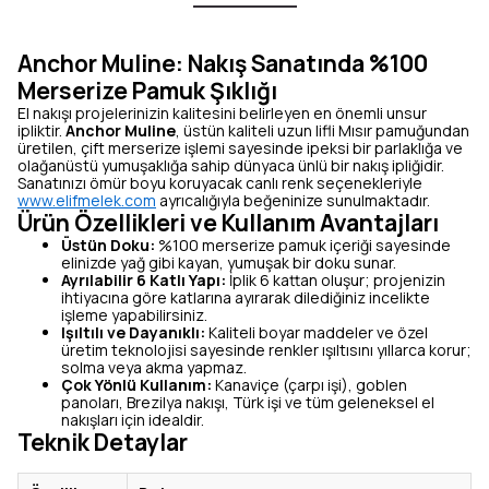
Anchor Muline: Nakış Sanatında %100
Merserize Pamuk Şıklığı
El nakışı projelerinizin kalitesini belirleyen en önemli unsur
ipliktir.
Anchor Muline
, üstün kaliteli uzun lifli Mısır pamuğundan
üretilen, çift merserize işlemi sayesinde ipeksi bir parlaklığa ve
olağanüstü yumuşaklığa sahip dünyaca ünlü bir nakış ipliğidir.
Sanatınızı ömür boyu koruyacak canlı renk seçenekleriyle
www.elifmelek.com
ayrıcalığıyla beğeninize sunulmaktadır.
Ürün Özellikleri ve Kullanım Avantajları
Üstün Doku:
%100 merserize pamuk içeriği sayesinde
elinizde yağ gibi kayan, yumuşak bir doku sunar.
Ayrılabilir 6 Katlı Yapı:
İplik 6 kattan oluşur; projenizin
ihtiyacına göre katlarına ayırarak dilediğiniz incelikte
işleme yapabilirsiniz.
Işıltılı ve Dayanıklı:
Kaliteli boyar maddeler ve özel
üretim teknolojisi sayesinde renkler ışıltısını yıllarca korur;
solma veya akma yapmaz.
Çok Yönlü Kullanım:
Kanaviçe (çarpı işi), goblen
panoları, Brezilya nakışı, Türk işi ve tüm geleneksel el
nakışları için idealdir.
Teknik Detaylar