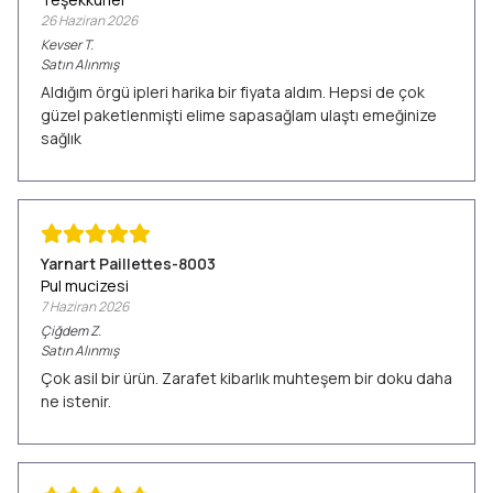
26 Haziran 2026
Kevser
T.
Satın Alınmış
Aldığım örgü ipleri harika bir fiyata aldım. Hepsi de çok
güzel paketlenmişti elime sapasağlam ulaştı emeğinize
sağlık
Yarnart Paillettes-8003
Pul mucizesi
7 Haziran 2026
Çiğdem
Z.
Satın Alınmış
Çok asil bir ürün. Zarafet kibarlık muhteşem bir doku daha
ne istenir.