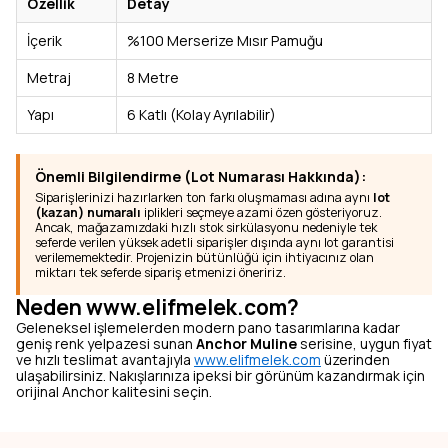
Özellik
Detay
İçerik
%100 Merserize Mısır Pamuğu
Metraj
8 Metre
Yapı
6 Katlı (Kolay Ayrılabilir)
Önemli Bilgilendirme (Lot Numarası Hakkında):
Siparişlerinizi hazırlarken ton farkı oluşmaması adına aynı
lot
(kazan) numaralı
iplikleri seçmeye azami özen gösteriyoruz.
Ancak, mağazamızdaki hızlı stok sirkülasyonu nedeniyle tek
seferde verilen yüksek adetli siparişler dışında aynı lot garantisi
verilememektedir. Projenizin bütünlüğü için ihtiyacınız olan
miktarı tek seferde sipariş etmenizi öneririz.
Neden www.elifmelek.com?
Geleneksel işlemelerden modern pano tasarımlarına kadar
geniş renk yelpazesi sunan
Anchor Muline
serisine, uygun fiyat
ve hızlı teslimat avantajıyla
www.elifmelek.com
üzerinden
ulaşabilirsiniz. Nakışlarınıza ipeksi bir görünüm kazandırmak için
orijinal Anchor kalitesini seçin.