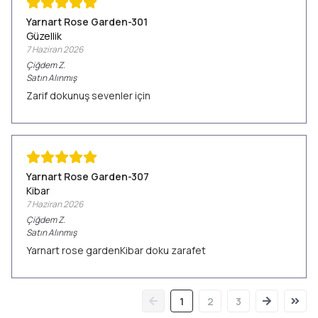
Yarnart Rose Garden-301
Güzellik
7 Haziran 2026
Çiğdem
Z.
Satın Alınmış
Zarif dokunuş sevenler için
Yarnart Rose Garden-307
Kibar
7 Haziran 2026
Çiğdem
Z.
Satın Alınmış
Yarnart rose gardenKibar doku zarafet
1
2
3