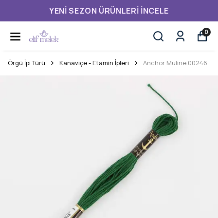
YENI SEZON ÜRÜNLERI İNCELE
0
Örgü İpi Türü
Kanaviçe - Etamin İpleri
Anchor Muline 00246