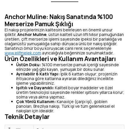
Anchor Muline: Nakış Sanatında %100
Merserize Pamuk Şıklığı
El nakışı projelerinizin kalitesini belirleyen en önemli unsur
ipliktir.
Anchor Muline
, üstün kaliteli uzun lifli Mısır pamuğundan
üretilen, çift merserize işlemi sayesinde ipeksi bir parlaklığa ve
olağanüstü yumuşaklığa sahip dünyaca ünlü bir nakış ipliğidir.
Sanatınızı ömür boyu koruyacak canlı renk seçenekleriyle
www.elifmelek.com
ayrıcalığıyla beğeninize sunulmaktadır.
Ürün Özellikleri ve Kullanım Avantajları
Üstün Doku:
%100 merserize pamuk içeriği sayesinde
elinizde yağ gibi kayan, yumuşak bir doku sunar.
Ayrılabilir 6 Katlı Yapı:
İplik 6 kattan oluşur; projenizin
ihtiyacına göre katlarına ayırarak dilediğiniz incelikte
işleme yapabilirsiniz.
Işıltılı ve Dayanıklı:
Kaliteli boyar maddeler ve özel
üretim teknolojisi sayesinde renkler ışıltısını yıllarca korur;
solma veya akma yapmaz.
Çok Yönlü Kullanım:
Kanaviçe (çarpı işi), goblen
panoları, Brezilya nakışı, Türk işi ve tüm geleneksel el
nakışları için idealdir.
Teknik Detaylar