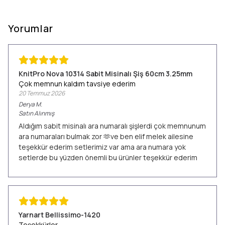
Yorumlar
KnitPro Nova 10314 Sabit Misinalı Şiş 60cm 3.25mm
Çok memnun kaldım tavsiye ederim
20 Temmuz 2026
Derya
M.
Satın Alınmış
Aldığım sabit misinalı ara numaralı şişlerdi çok memnunum
ara numaraları bulmak zor 🫶ve ben elif melek ailesine
teşekkür ederim setlerimiz var ama ara numara yok
setlerde bu yüzden önemli bu ürünler teşekkür ederim
Yarnart Bellissimo-1420
Teşekkürler