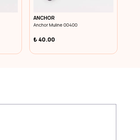
ANCHOR
ANC
Anchor Muline 00400
Anch
₺ 40.00
₺ 4