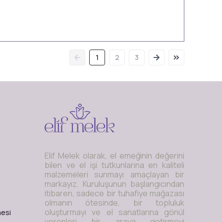
1
2
3
Elif Melek olarak, el emeğinin değerini
bilen ve el işi tutkunlarına en kaliteli
malzemeleri sunmayı amaçlayan bir
markayız. Kuruluşunun başlangıcından
itibaren, sadece bir tuhafiye mağazası
olmanın ötesinde, bir topluluk
oluşturmayı ve el sanatlarına gönül
mesi
verenleri bir araya getirmeyi