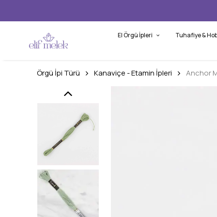
El Örgü İpleri
Tuhafiye & Hob
Örgü İpi Türü
Kanaviçe - Etamin İpleri
Anchor M