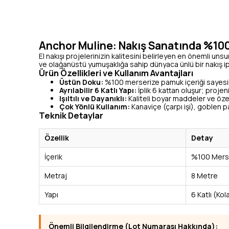
Anchor Muline: Nakış Sanatında %100
El nakışı projelerinizin kalitesini belirleyen en önemli unsur 
ve olağanüstü yumuşaklığa sahip dünyaca ünlü bir nakış ip
Ürün Özellikleri ve Kullanım Avantajları
Üstün Doku:
%100 merserize pamuk içeriği sayesin
Ayrılabilir 6 Katlı Yapı:
İplik 6 kattan oluşur; projeni
Işıltılı ve Dayanıklı:
Kaliteli boyar maddeler ve özel
Çok Yönlü Kullanım:
Kanaviçe (çarpı işi), goblen pan
Teknik Detaylar
Özellik
Detay
İçerik
%100 Merse
Metraj
8 Metre
Yapı
6 Katlı (Kola
Önemli Bilgilendirme (Lot Numarası Hakkında):