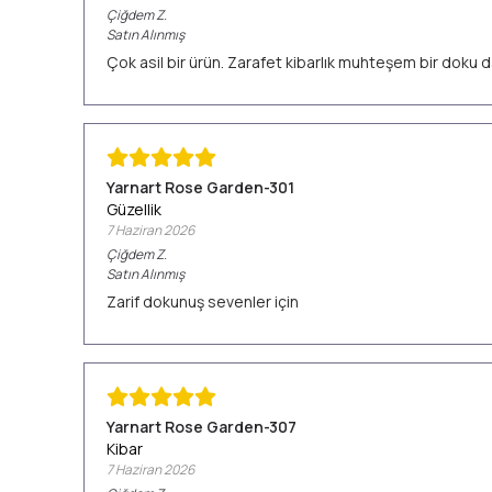
Çiğdem
Z.
Satın Alınmış
Çok asil bir ürün. Zarafet kibarlık muhteşem bir doku d
Yarnart Rose Garden-301
Güzellik
7 Haziran 2026
Çiğdem
Z.
Satın Alınmış
Zarif dokunuş sevenler için
Yarnart Rose Garden-307
Kibar
7 Haziran 2026