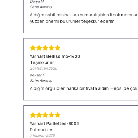
Derya
M.
Satın Alınmış
Aldığım sabit misinalı ara numaralı şişlerdi çok memn
yüzden önemli bu ürünler teşekkür ederim
Yarnart Bellissimo-1420
Teşekkürler
26 Haziran 2026
Kevser
T.
Satın Alınmış
Aldığım örgü ipleri harika bir fiyata aldım. Hepsi de ç
Yarnart Paillettes-8003
Pul mucizesi
7 Haziran 2026