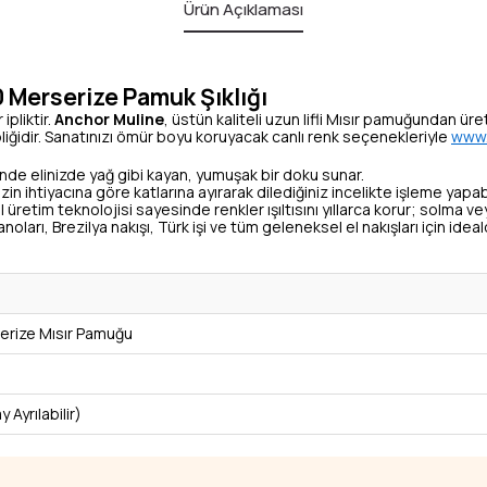
Ürün Açıklaması
 Merserize Pamuk Şıklığı
ipliktir.
Anchor Muline
, üstün kaliteli uzun lifli Mısır pamuğundan üre
liğidir. Sanatınızı ömür boyu koruyacak canlı renk seçenekleriyle
www.
de elinizde yağ gibi kayan, yumuşak bir doku sunar.
zin ihtiyacına göre katlarına ayırarak dilediğiniz incelikte işleme yapabi
 üretim teknolojisi sayesinde renkler ışıltısını yıllarca korur; solma 
oları, Brezilya nakışı, Türk işi ve tüm geleneksel el nakışları için ideald
rize Mısır Pamuğu
y Ayrılabilir)