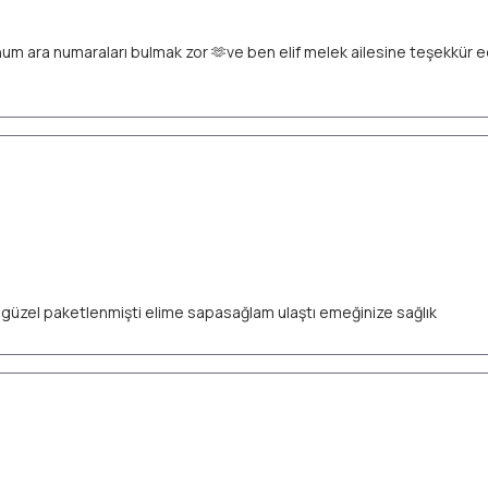
unum ara numaraları bulmak zor 🫶ve ben elif melek ailesine teşekkür
ok güzel paketlenmişti elime sapasağlam ulaştı emeğinize sağlık