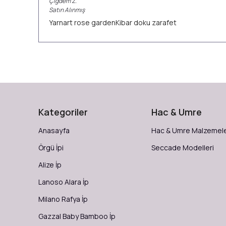
Çiğdem
Z.
Satın Alınmış
Yarnart rose gardenKibar doku zarafet
Kategoriler
Hac & Umre
Anasayfa
Hac & Umre Malzemele
Örgü İpi
Seccade Modelleri
Alize İp
Lanoso Alara İp
Milano Rafya İp
Gazzal Baby Bamboo İp