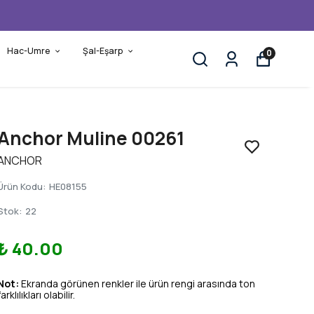
Hac-Umre
Şal-Eşarp
0
Anchor Muline 00261
ANCHOR
Ürün Kodu
:
HE08155
Stok
:
22
₺ 40.00
Not:
Ekranda görünen renkler ile ürün rengi arasında ton
farklılıkları olabilir.