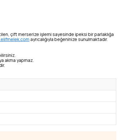
tilen, çift merserize işlemi sayesinde ipeksi bir parlaklığa
elifmelek.com
ayrıcalığıyla beğeninize sunulmaktadır.
lirsiniz.
veya akma yapmaz.
ir.