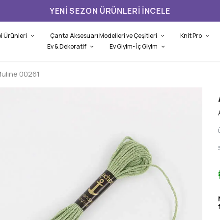
3.500,00 TL ÜZERI ÜCRETSIZ KARGO
i Ürünleri
Çanta Aksesuarı Modelleri ve Çeşitleri
Knit Pro
Ev & Dekoratif
Ev Giyim- İç Giyim
uline 00261