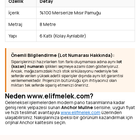
Özellik
Detay
İçerik
%100 Merserize Mısır Pamuğu
Metraj
8 Metre
Yapı
6 Katlı (Kolay Ayrılabilir)
Önemli Bilgilendirme (Lot Numarası Hakkında):
Siparişlerinizi hazırlarken ton farkı oluşmaması adına aynı
lot
(kazan) numaralı
iplikleri seçmeye azami özen gösteriyoruz.
Ancak, mağazamızdaki hızlı stok sirkülasyonu nedeniyle tek
seferde verilen yüksek adetli siparişler dışında aynı lot garantisi
verilememektedir. Projenizin bütünlüğü için ihtiyacınız olan
miktarı tek seferde sipariş etmenizi öneririz.
Neden www.elifmelek.com?
Geleneksel işlemelerden modern pano tasarımlarına kadar
geniş renk yelpazesi sunan
Anchor Muline
serisine, uygun fiyat
ve hızlı teslimat avantajıyla
www.elifmelek.com
üzerinden
ulaşabilirsiniz. Nakışlarınıza ipeksi bir görünüm kazandırmak için
orijinal Anchor kalitesini seçin.