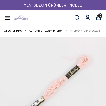
YENI SEZON ÜRÜNLERI İNCELE
0
Örgü İpi Türü
Kanaviçe - Etamin İpleri
Anchor Muline 00271