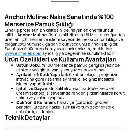
Anchor Muline: Nakış Sanatında %100
Merserize Pamuk Şıklığı
El nakışı projelerinizin kalitesini belirleyen en önemli unsur
ipliktir.
Anchor Muline
, üstün kaliteli uzun lifli Mısır pamuğundan
üretilen, çift merserize işlemi sayesinde ipeksi bir parlaklığa ve
olağanüstü yumuşaklığa sahip dünyaca ünlü bir nakış ipliğidir.
Sanatınızı ömür boyu koruyacak canlı renk seçenekleriyle
www.elifmelek.com
ayrıcalığıyla beğeninize sunulmaktadır.
Ürün Özellikleri ve Kullanım Avantajları
Üstün Doku:
%100 merserize pamuk içeriği sayesinde
elinizde yağ gibi kayan, yumuşak bir doku sunar.
Ayrılabilir 6 Katlı Yapı:
İplik 6 kattan oluşur; projenizin
ihtiyacına göre katlarına ayırarak dilediğiniz incelikte
işleme yapabilirsiniz.
Işıltılı ve Dayanıklı:
Kaliteli boyar maddeler ve özel
üretim teknolojisi sayesinde renkler ışıltısını yıllarca korur;
solma veya akma yapmaz.
Çok Yönlü Kullanım:
Kanaviçe (çarpı işi), goblen
panoları, Brezilya nakışı, Türk işi ve tüm geleneksel el
nakışları için idealdir.
Teknik Detaylar