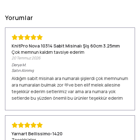
Yorumlar
KnitPro Nova 10314 Sabit Misinalı Şiş 60cm 3.25mm
Çok memnun kaldım tavsiye ederim
20 Temmuz 2026
Derya
M.
Satın Alınmış
Aldığım sabit misinalı ara numaralı şişlerdi çok memnunum
ara numaraları bulmak zor 🫶ve ben elif melek ailesine
teşekkür ederim setlerimiz var ama ara numara yok
setlerde bu yüzden önemli bu ürünler teşekkür ederim
Yarnart Bellissimo-1420
Teşekkürler