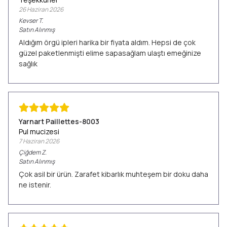
26 Haziran 2026
Kevser
T.
Satın Alınmış
Aldığım örgü ipleri harika bir fiyata aldım. Hepsi de çok
güzel paketlenmişti elime sapasağlam ulaştı emeğinize
sağlık
Yarnart Paillettes-8003
Pul mucizesi
7 Haziran 2026
Çiğdem
Z.
Satın Alınmış
Çok asil bir ürün. Zarafet kibarlık muhteşem bir doku daha
ne istenir.