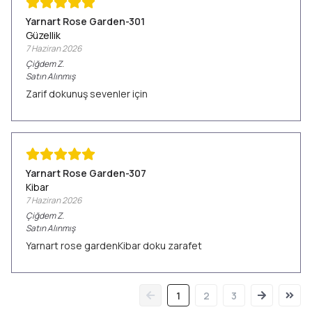
Yarnart Rose Garden-301
Güzellik
7 Haziran 2026
Çiğdem
Z.
Satın Alınmış
Zarif dokunuş sevenler için
Yarnart Rose Garden-307
Kibar
7 Haziran 2026
Çiğdem
Z.
Satın Alınmış
Yarnart rose gardenKibar doku zarafet
1
2
3