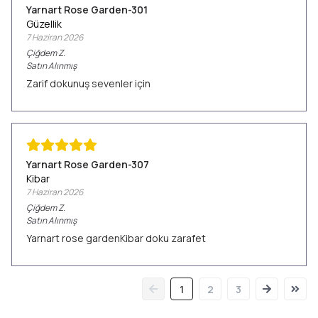
Yarnart Rose Garden-301
Güzellik
7 Haziran 2026
Çiğdem
Z.
Satın Alınmış
Zarif dokunuş sevenler için
Yarnart Rose Garden-307
Kibar
7 Haziran 2026
Çiğdem
Z.
Satın Alınmış
Yarnart rose gardenKibar doku zarafet
1
2
3