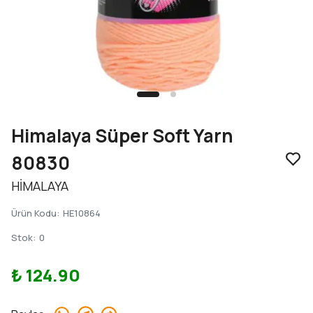
Himalaya Süper Soft Yarn
80830
HİMALAYA
Ürün Kodu
:
HE10864
Stok
:
0
₺ 124.90