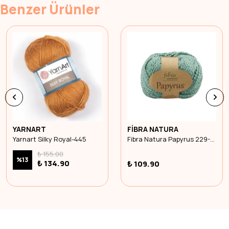
Benzer Ürünler
YARNART
FİBRA NATURA
Yarnart Silky Royal-445
Fibra Natura Papyrus 229-19
₺ 155.00
%
13
₺ 134.90
₺ 109.90