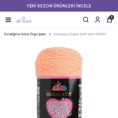
YENI SEZON ÜRÜNLERI İNCELE
0
İnceliğine Göre Örgü İpleri
Himalaya Süper Soft Yarn 80830