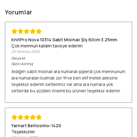
Yorumlar
KnitPro Nova 10314 Sabit Misinalı Şiş 60cm 3.25mm
Çok memnun kaldım tavsiye ederim
20 Temmuz 2026
Derya
M.
Satın Alınmış
Aldığım sabit misinalı ara numaralı şişlerdi çok memnunum
ara numaraları bulmak zor 🫶ve ben elif melek ailesine
teşekkür ederim setlerimiz var ama ara numara yok
setlerde bu yüzden önemli bu ürünler teşekkür ederim
Yarnart Bellissimo-1420
Teşekkürler