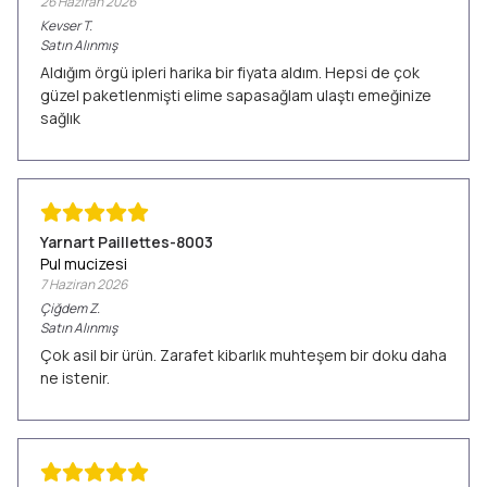
26 Haziran 2026
Kevser
T.
Satın Alınmış
Aldığım örgü ipleri harika bir fiyata aldım. Hepsi de çok
güzel paketlenmişti elime sapasağlam ulaştı emeğinize
sağlık
Yarnart Paillettes-8003
Pul mucizesi
7 Haziran 2026
Çiğdem
Z.
Satın Alınmış
Çok asil bir ürün. Zarafet kibarlık muhteşem bir doku daha
ne istenir.