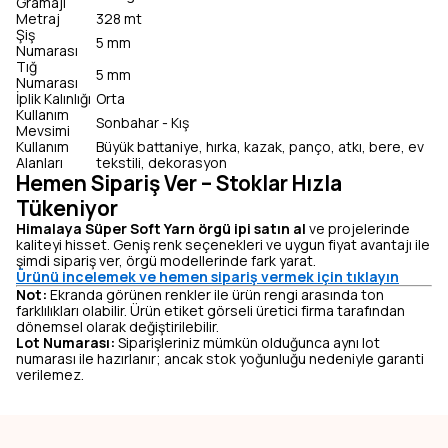
Gramajı
Metraj
328 mt
Şiş
5 mm
Numarası
Tığ
5 mm
Numarası
İplik Kalınlığı
Orta
Kullanım
Sonbahar - Kış
Mevsimi
Kullanım
Büyük battaniye, hırka, kazak, panço, atkı, bere, ev
Alanları
tekstili, dekorasyon
Hemen Sipariş Ver – Stoklar Hızla
Tükeniyor
Himalaya Süper Soft Yarn örgü ipi satın al
ve projelerinde
kaliteyi hisset. Geniş renk seçenekleri ve uygun fiyat avantajı ile
şimdi sipariş ver, örgü modellerinde fark yarat.
Ürünü incelemek ve hemen sipariş vermek için tıklayın
Not:
Ekranda görünen renkler ile ürün rengi arasında ton
farklılıkları olabilir. Ürün etiket görseli üretici firma tarafından
dönemsel olarak değiştirilebilir.
Lot Numarası:
Siparişleriniz mümkün olduğunca aynı lot
numarası ile hazırlanır; ancak stok yoğunluğu nedeniyle garanti
verilemez.