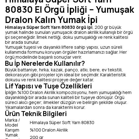
80830 El Örgü İpliği – Yumuşak
Dralon Kalın Yumak İpi
Himalaya Süper Soft Yarn 80830 örgü ipi
, 200 gr büyük
yumak halinde sunulan yumuşacık dralon akrilik kullanışlı bir örgü
ipi seçeneğidir. İlmek netliği, doku yumuşaklığı ve renk kalitesi
bir arada sunulur.
Yumuşak tuşesi ve dayanıklı liflere sahip yapısı, uzun süreli
kullanımda formunu koruyan örgüler hazırlamanızı sağlar. Her
örgü modelinde başarılı sonuçlar verir.
Bu İp Nerelerde Kullanılır?
Büyük battaniye, hırka, kazak, panço, atkı, bere, ev tekstili,
dekorasyon gibi projeler için ideal bir seçimdir. Karakteristik
dokusu ve renk kalitesi projeye değer katar.
Lif Yapısı ve Tuşe Özellikleri
İpliğin %100 Dralon Akrilik kompozisyonu, hem yumuşaklığı hem
dayanıklılığı bir arada sunan kaliteli bir tuşeye dönüşür. Örgü
süreci akıcı geçer; ilmekler düzgün ve belirgin şekilde oluşur.
Yıkamalardan sonra da karakterini korur.
Ürün Teknik Bilgileri
Marka /
Himalaya Süper Soft Yarn 80830
Model
Karışım
%100 Dralon Akrilik
Yumak
200 gr