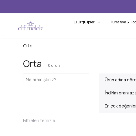
El Örgü İpleri
Tuhafiye & Hob
Orta
Orta
0
ürün
Ürün adına gör
İndirim oranı az
En çok değenlen
Filtreleri temizle