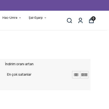
Hac-Umre
Şal-Eşarp
0
İndirim oranı artan
En çok satanlar