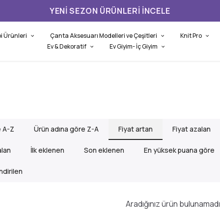
YENI SEZON ÜRÜNLERI İNCELE
i Ürünleri
Çanta Aksesuarı Modelleri ve Çeşitleri
Knit Pro
Ev & Dekoratif
Ev Giyim- İç Giyim
e A-Z
Ürün adına göre Z-A
Fiyat artan
Fiyat azalan
alan
İlk eklenen
Son eklenen
En yüksek puana göre
dirilen
Aradığınız ürün bulunamadı