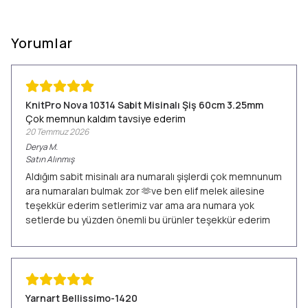
Yorumlar
KnitPro Nova 10314 Sabit Misinalı Şiş 60cm 3.25mm
Çok memnun kaldım tavsiye ederim
20 Temmuz 2026
Derya
M.
Satın Alınmış
Aldığım sabit misinalı ara numaralı şişlerdi çok memnunum
ara numaraları bulmak zor 🫶ve ben elif melek ailesine
teşekkür ederim setlerimiz var ama ara numara yok
setlerde bu yüzden önemli bu ürünler teşekkür ederim
Yarnart Bellissimo-1420