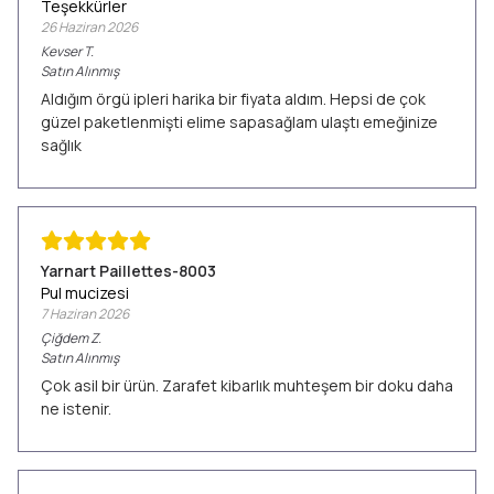
Teşekkürler
26 Haziran 2026
Kevser
T.
Satın Alınmış
Aldığım örgü ipleri harika bir fiyata aldım. Hepsi de çok
güzel paketlenmişti elime sapasağlam ulaştı emeğinize
sağlık
Yarnart Paillettes-8003
Pul mucizesi
7 Haziran 2026
Çiğdem
Z.
Satın Alınmış
Çok asil bir ürün. Zarafet kibarlık muhteşem bir doku daha
ne istenir.