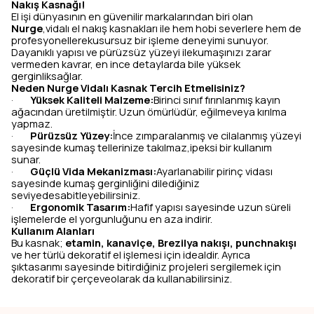
Nakış Kasnağı!
El işi dünyasının en güvenilir markalarından biri olan
Nurge
,vidalı el nakış kasnakları ile hem hobi severlere hem de
profesyonellerekusursuz bir işleme deneyimi sunuyor.
Dayanıklı yapısı ve pürüzsüz yüzeyi ilekumaşınızı zarar
vermeden kavrar, en ince detaylarda bile yüksek
gerginliksağlar.
Neden Nurge Vidalı Kasnak Tercih Etmelisiniz?
Yüksek Kaliteli Malzeme:
Birinci sınıf fırınlanmış kayın
·
ağacından üretilmiştir. Uzun ömürlüdür, eğilmeveya kırılma
yapmaz.
Pürüzsüz Yüzey:
İnce zımparalanmış ve cilalanmış yüzeyi
·
sayesinde kumaş tellerinize takılmaz,ipeksi bir kullanım
sunar.
Güçlü Vida Mekanizması:
Ayarlanabilir pirinç vidası
·
sayesinde kumaş gerginliğini dilediğiniz
seviyedesabitleyebilirsiniz.
Ergonomik Tasarım:
Hafif yapısı sayesinde uzun süreli
·
işlemelerde el yorgunluğunu en aza indirir.
Kullanım Alanları
Bu kasnak;
etamin, kanaviçe, Brezilya nakışı, punchnakışı
ve her türlü dekoratif el işlemesi için idealdir. Ayrıca
şıktasarımı sayesinde bitirdiğiniz projeleri sergilemek için
dekoratif bir çerçeveolarak da kullanabilirsiniz.