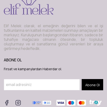
Elif Melek olarak, el emeğinin değerini bilen ve el işi
tutkunlarına en kaliteli malzemeleri sunmayı amaçlayan bir
markayız. Kuruluşunun başlangıcından itibaren, sadece bir
tuhafiye mağazası olmanın ötesinde, bir topluluk
oluşturmayı ve el sanatlarına gönül verenleri bir araya
getirmeyi hedefledik.
ABONE OL
Fırsat ve kampanylardan Haberdar ol.
Abone Ol