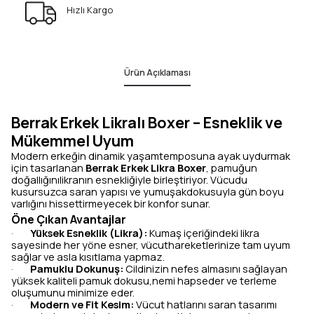
Hızlı Kargo
Ürün Açıklaması
Berrak Erkek Likralı Boxer – Esneklik ve
Mükemmel Uyum
Modern erkeğin dinamik yaşamtemposuna ayak uydurmak
için tasarlanan
Berrak Erkek Likra Boxer
, pamuğun
doğallığınılikranın esnekliğiyle birleştiriyor. Vücudu
kusursuzca saran yapısı ve yumuşakdokusuyla gün boyu
varlığını hissettirmeyecek bir konfor sunar.
Öne Çıkan Avantajlar
Yüksek Esneklik (Likra):
Kumaş içeriğindeki likra
·
sayesinde her yöne esner, vücuthareketlerinize tam uyum
sağlar ve asla kısıtlama yapmaz.
Pamuklu Dokunuş:
Cildinizin nefes almasını sağlayan
·
yüksek kaliteli pamuk dokusu,nemi hapseder ve terleme
oluşumunu minimize eder.
Modern ve Fit Kesim:
Vücut hatlarını saran tasarımı
·