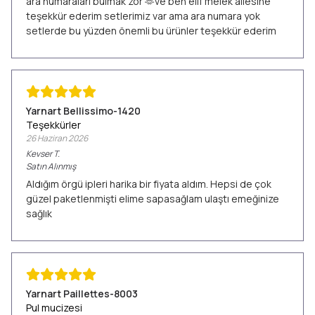
ara numaraları bulmak zor 🫶ve ben elif melek ailesine
teşekkür ederim setlerimiz var ama ara numara yok
setlerde bu yüzden önemli bu ürünler teşekkür ederim
Yarnart Bellissimo-1420
Teşekkürler
26 Haziran 2026
Kevser
T.
Satın Alınmış
Aldığım örgü ipleri harika bir fiyata aldım. Hepsi de çok
güzel paketlenmişti elime sapasağlam ulaştı emeğinize
sağlık
Yarnart Paillettes-8003
Pul mucizesi