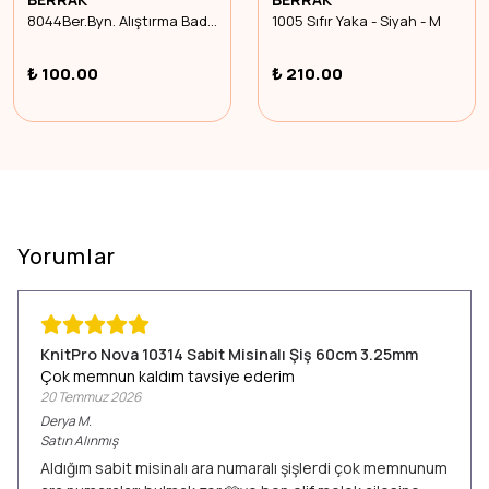
8044Ber.Byn. Alıştırma Bady Bustyr. - Gri - 11-12 Yaş
1005 Sıfır Yaka - Siyah - M
₺ 100.00
₺ 210.00
Yorumlar
KnitPro Nova 10314 Sabit Misinalı Şiş 60cm 3.25mm
Çok memnun kaldım tavsiye ederim
20 Temmuz 2026
Derya
M.
Satın Alınmış
Aldığım sabit misinalı ara numaralı şişlerdi çok memnunum