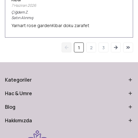
7 Haziran 2026
Çiğdem
Z.
Satın Alınmış
Yarnart rose gardenKibar doku zarafet
1
2
3
Kategoriler
Hac & Umre
Blog
Hakkımızda