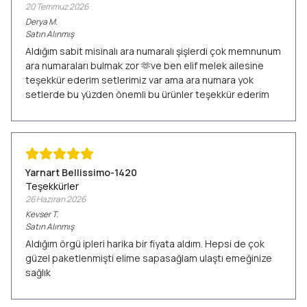
20 Temmuz 2026
Derya
M.
Satın Alınmış
Aldığım sabit misinalı ara numaralı şişlerdi çok memnunum
ara numaraları bulmak zor 🫶ve ben elif melek ailesine
teşekkür ederim setlerimiz var ama ara numara yok
setlerde bu yüzden önemli bu ürünler teşekkür ederim
Yarnart Bellissimo-1420
Teşekkürler
26 Haziran 2026
Kevser
T.
Satın Alınmış
Aldığım örgü ipleri harika bir fiyata aldım. Hepsi de çok
güzel paketlenmişti elime sapasağlam ulaştı emeğinize
sağlık