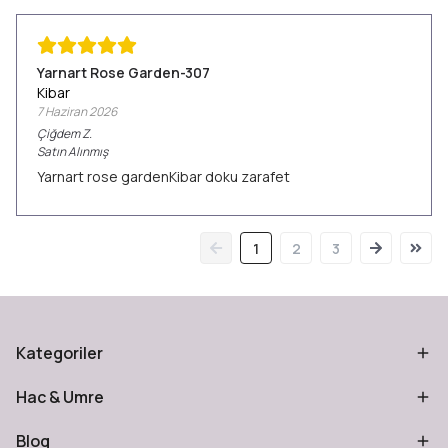
Yarnart Rose Garden-307
Kibar
7 Haziran 2026
Çiğdem
Z.
Satın Alınmış
Yarnart rose gardenKibar doku zarafet
1
2
3
Kategoriler
Hac & Umre
Blog