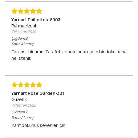
Yarnart Paillettes-8003
Pul mucizesi
7 Haziran 2026
Çiğdem
Z.
Satın Alınmış
Çok asil bir ürün. Zarafet kibarlık muhteşem bir doku daha
ne istenir.
Yarnart Rose Garden-301
Güzellik
7 Haziran 2026
Çiğdem
Z.
Satın Alınmış
Zarif dokunuş sevenler için