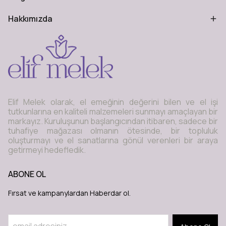
Hakkımızda
Elif Melek olarak, el emeğinin değerini bilen ve el işi
tutkunlarına en kaliteli malzemeleri sunmayı amaçlayan bir
markayız. Kuruluşunun başlangıcından itibaren, sadece bir
tuhafiye mağazası olmanın ötesinde, bir topluluk
oluşturmayı ve el sanatlarına gönül verenleri bir araya
getirmeyi hedefledik.
ABONE OL
Fırsat ve kampanylardan Haberdar ol.