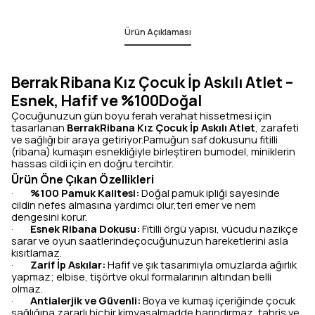
Ürün Açıklaması
Berrak Ribana Kız Çocuk İp Askılı Atlet –
Esnek, Hafif ve %100Doğal
Çocuğunuzun gün boyu ferah verahat hissetmesi için
tasarlanan
BerrakRibana Kız Çocuk İp Askılı Atlet
, zarafeti
ve sağlığı bir araya getiriyor.Pamuğun saf dokusunu fitilli
(ribana) kumaşın esnekliğiyle birleştiren bumodel, miniklerin
hassas cildi için en doğru tercihtir.
Ürün Öne Çıkan Özellikleri
%100 Pamuk Kalitesi:
Doğal pamuk ipliği sayesinde
·
cildin nefes almasına yardımcı olur,teri emer ve nem
dengesini korur.
Esnek Ribana Dokusu:
Fitilli örgü yapısı, vücudu nazikçe
·
sarar ve oyun saatlerindeçocuğunuzun hareketlerini asla
kısıtlamaz.
Zarif İp Askılar:
Hafif ve şık tasarımıyla omuzlarda ağırlık
·
yapmaz; elbise, tişörtve okul formalarının altından belli
olmaz.
Antialerjik ve Güvenli:
Boya ve kumaş içeriğinde çocuk
·
sağlığına zararlı hiçbir kimyasalmadde barındırmaz, tahriş ve