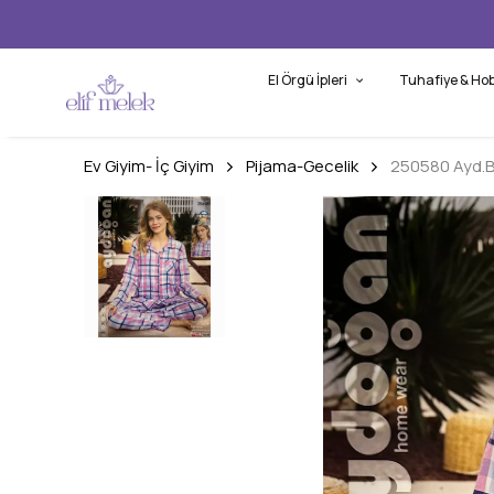
El Örgü İpleri
Tuhafiye & Hob
Ev Giyim- İç Giyim
Pijama-Gecelik
250580 Ayd.B