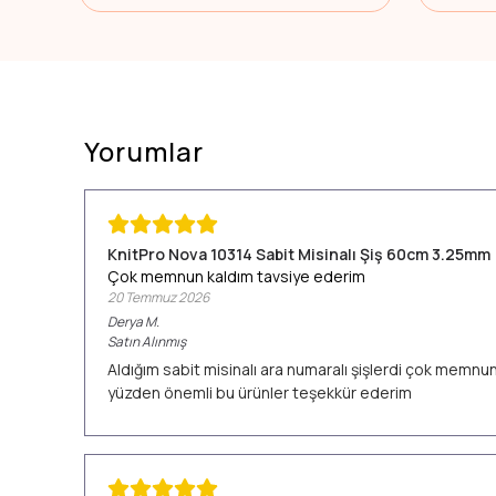
Yorumlar
KnitPro Nova 10314 Sabit Misinalı Şiş 60cm 3.25mm
Çok memnun kaldım tavsiye ederim
20 Temmuz 2026
Derya
M.
Satın Alınmış
Aldığım sabit misinalı ara numaralı şişlerdi çok memn
yüzden önemli bu ürünler teşekkür ederim