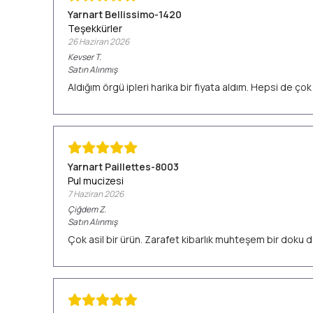
Yarnart Bellissimo-1420
Teşekkürler
26 Haziran 2026
Kevser
T.
Satın Alınmış
Aldığım örgü ipleri harika bir fiyata aldım. Hepsi de ç
Yarnart Paillettes-8003
Pul mucizesi
7 Haziran 2026
Çiğdem
Z.
Satın Alınmış
Çok asil bir ürün. Zarafet kibarlık muhteşem bir doku d