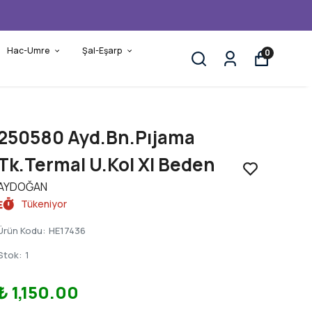
Hac-Umre
Şal-Eşarp
0
250580 Ayd.Bn.Pıjama
Tk.Termal U.Kol Xl Beden
AYDOĞAN
Tükeniyor
Ürün Kodu
:
HE17436
Stok
:
1
₺ 1,150.00