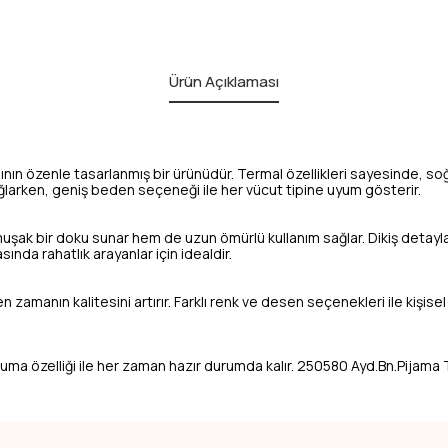
Ürün Açıklaması
ın özenle tasarlanmış bir ürünüdür. Termal özellikleri sayesinde, so
sağlarken, geniş beden seçeneği ile her vücut tipine uyum gösterir.
muşak bir doku sunar hem de uzun ömürlü kullanım sağlar. Dikiş detaylar
ında rahatlık arayanlar için idealdir.
manın kalitesini artırır. Farklı renk ve desen seçenekleri ile kişisel t
 kuruma özelliği ile her zaman hazır durumda kalır. 250580 Ayd.Bn.Pijama 