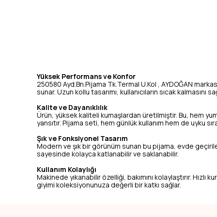
Yüksek Performans ve Konfor
250580 Ayd.Bn.Pijama Tk.Termal U.Kol , AYDOĞAN markasın
sunar. Uzun kollu tasarımı, kullanıcıların sıcak kalmasını 
Kalite ve Dayanıklılık
Ürün, yüksek kaliteli kumaşlardan üretilmiştir. Bu, hem yu
yansıtır. Pijama seti, hem günlük kullanım hem de uyku sıras
Şık ve Fonksiyonel Tasarım
Modern ve şık bir görünüm sunan bu pijama, evde geçirilen za
sayesinde kolayca katlanabilir ve saklanabilir.
Kullanım Kolaylığı
Makinede yıkanabilir özelliği, bakımını kolaylaştırır. Hızlı
giyimi koleksiyonunuza değerli bir katkı sağlar.