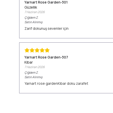
Yarnart Rose Garden-301
Güzellik
7 Haziran 2026
Çiğdem
Z.
Satın Alınmış
Zarif dokunuş sevenler için
Yarnart Rose Garden-307
Kibar
7 Haziran 2026
Çiğdem
Z.
Satın Alınmış
Yarnart rose gardenKibar doku zarafet