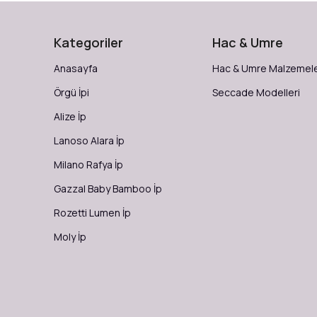
Kategoriler
Hac & Umre
Anasayfa
Hac & Umre Malzemele
Örgü İpi
Seccade Modelleri
Alize İp
Lanoso Alara İp
Milano Rafya İp
Gazzal Baby Bamboo İp
Rozetti Lumen İp
Moly İp