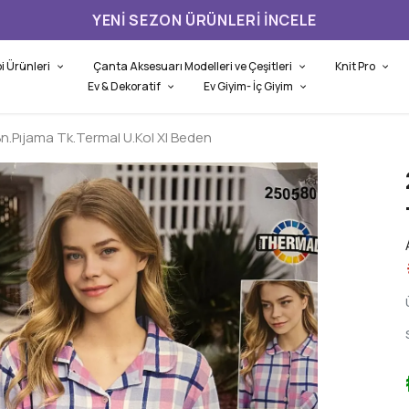
YENI SEZON ÜRÜNLERI İNCELE
i Ürünleri
Çanta Aksesuarı Modelleri ve Çeşitleri
Knit Pro
Ev & Dekoratif
Ev Giyim- İç Giyim
n.Pıjama Tk.Termal U.Kol Xl Beden