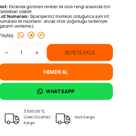
Not:
Ekranda görünen renkler ile ürün rengi arasında ton
farklılıkları olabilir.
Lot Numarası:
Siparişleriniz mümkün olduğunca aynı lot
numarası ile hazırlanır; ancak stok yoğunluğu nedeniyle
garanti verilemez.
Paylaş
:
SEPETE EKLE
HEMEN AL
WHATSAPP
3.500,00 TL
Üzeri Ücretsiz
Hızlı Kargo
Kargo