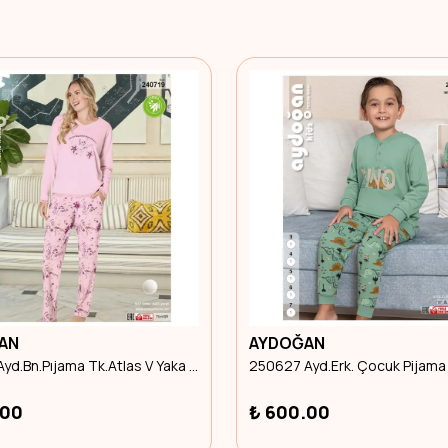
AN
AYDOĞAN
240719 Ayd.Bn.Pıjama Tk.Atlas V Yaka U.Kol Xl Beden
.00
₺ 600.00