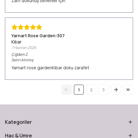
Zarif dokunuş sevenler için
Yarnart Rose Garden-307
Kibar
7 Haziran 2026
Çiğdem
Z.
Satın Alınmış
Yarnart rose gardenKibar doku zarafet
1
2
3
Kategoriler
Hac & Umre