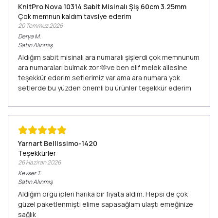
KnitPro Nova 10314 Sabit Misinalı Şiş 60cm 3.25mm
Çok memnun kaldım tavsiye ederim
20 Temmuz 2026
Derya
M.
Satın Alınmış
Aldığım sabit misinalı ara numaralı şişlerdi çok memnunum
ara numaraları bulmak zor 🫶ve ben elif melek ailesine
teşekkür ederim setlerimiz var ama ara numara yok
setlerde bu yüzden önemli bu ürünler teşekkür ederim
Yarnart Bellissimo-1420
Teşekkürler
26 Haziran 2026
Kevser
T.
Satın Alınmış
Aldığım örgü ipleri harika bir fiyata aldım. Hepsi de çok
güzel paketlenmişti elime sapasağlam ulaştı emeğinize
sağlık