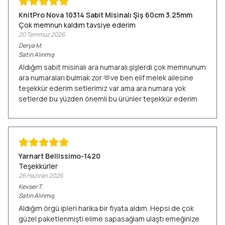
KnitPro Nova 10314 Sabit Misinalı Şiş 60cm 3.25mm
Çok memnun kaldım tavsiye ederim
20 Temmuz 2026
Derya
M.
Satın Alınmış
Aldığım sabit misinalı ara numaralı şişlerdi çok memnunum
ara numaraları bulmak zor 🫶ve ben elif melek ailesine
teşekkür ederim setlerimiz var ama ara numara yok
setlerde bu yüzden önemli bu ürünler teşekkür ederim
Yarnart Bellissimo-1420
Teşekkürler
26 Haziran 2026
Kevser
T.
Satın Alınmış
Aldığım örgü ipleri harika bir fiyata aldım. Hepsi de çok
güzel paketlenmişti elime sapasağlam ulaştı emeğinize