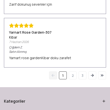
Zarif dokunuş sevenler için
Yarnart Rose Garden-307
Kibar
7 Haziran 2026
Çiğdem
Z.
Satın Alınmış
Yarnart rose gardenKibar doku zarafet
1
2
3
Kategoriler