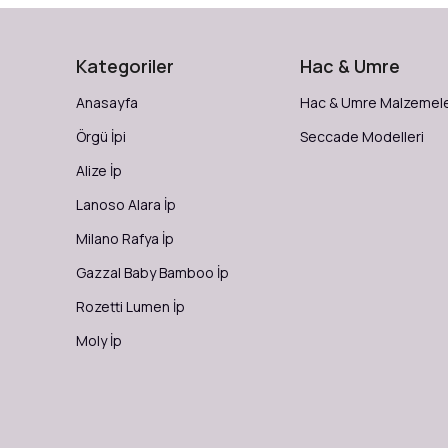
Kategoriler
Hac & Umre
Anasayfa
Hac & Umre Malzemele
Örgü İpi
Seccade Modelleri
Alize İp
Lanoso Alara İp
Milano Rafya İp
Gazzal Baby Bamboo İp
Rozetti Lumen İp
Moly İp