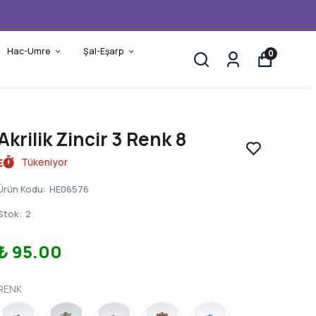
Hac-Umre
Şal-Eşarp
0
Akrilik Zincir 3 Renk 8
Tükeniyor
Ürün Kodu
:
HE06576
Stok
:
2
₺ 95.00
RENK