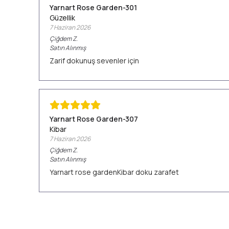
Yarnart Rose Garden-301
Güzellik
7 Haziran 2026
Çiğdem
Z.
Satın Alınmış
Zarif dokunuş sevenler için
Yarnart Rose Garden-307
Kibar
7 Haziran 2026
Çiğdem
Z.
Satın Alınmış
Yarnart rose gardenKibar doku zarafet