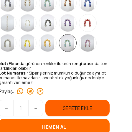
Not:
Ekranda görünen renkler ile ürün rengi arasında ton
farklılıkları olabilir.
Lot Numarası:
Siparişleriniz mümkün olduğunca aynı lot
numarası ile hazırlanır; ancak stok yoğunluğu nedeniyle
garanti verilemez.
Paylaş
:
SEPETE EKLE
HEMEN AL