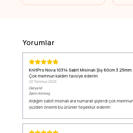
Yorumlar
KnitPro Nova 10314 Sabit Misinalı Şiş 60cm 3.25mm
Çok memnun kaldım tavsiye ederim
20 Temmuz 2026
Derya
M.
Satın Alınmış
Aldığım sabit misinalı ara numaralı şişlerdi çok memn
yüzden önemli bu ürünler teşekkür ederim