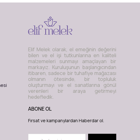
Elif Melek olarak, el emeğinin değerini
bilen ve el işi tutkunlarına en kaliteli
malzemeleri sunmayı amaçlayan bir
markayız. Kuruluşunun başlangıcından
itibaren, sadece bir tuhafiye mağazası
olmanın ötesinde, bir topluluk
oluşturmayı ve el sanatlarına gönül
mesi
verenleri bir araya getirmeyi
hedefledik.
ABONE OL
Fırsat ve kampanylardan Haberdar ol.