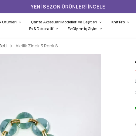
YENI SEZON ÜRÜNLERI İNCELE
i Ürünleri
Çanta Aksesuarı Modelleri ve Çeşitleri
Knit Pro
Ev & Dekoratif
Ev Giyim- İç Giyim
Seti
Akrilik Zincir 3 Renk 8