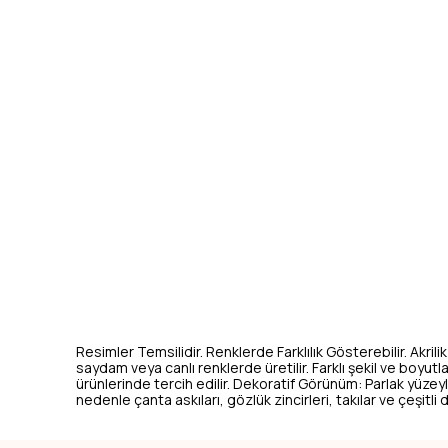
Resimler Temsilidir. Renklerde Farklılık Gösterebilir. Akrili
saydam veya canlı renklerde üretilir. Farklı şekil ve boyutl
ürünlerinde tercih edilir. Dekoratif Görünüm: Parlak yüzeyl
nedenle çanta askıları, gözlük zincirleri, takılar ve çeşitli d