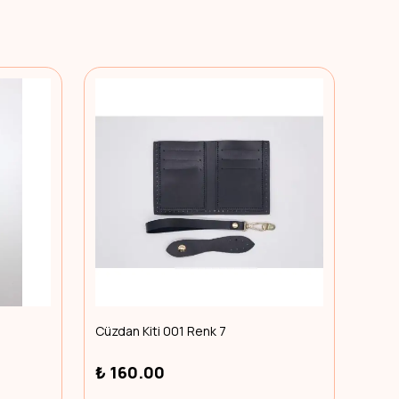
Cüzdan Kiti 001 Renk 7
Easy 
₺ 160.00
₺ 3