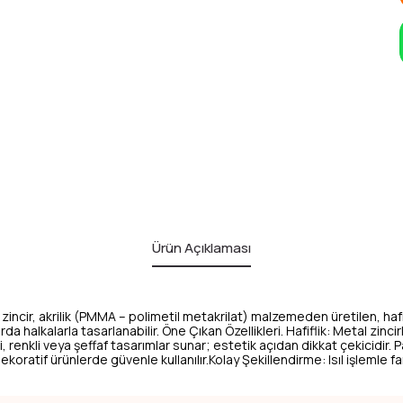
Ürün Açıklaması
k zincir, akrilik (PMMA – polimetil metakrilat) malzemeden üretilen, hafif
arda halkalarla tasarlanabilir. Öne Çıkan Özellikleri. Hafiflik: Metal z
i, renkli veya şeffaf tasarımlar sunar; estetik açıdan dikkat çekicidir
ekoratif ürünlerde güvenle kullanılır.Kolay Şekillendirme: Isıl işlemle fark