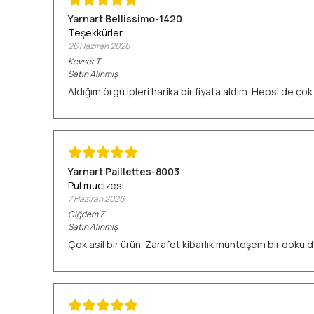
Yarnart Bellissimo-1420
Teşekkürler
26 Haziran 2026
Kevser
T.
Satın Alınmış
Aldığım örgü ipleri harika bir fiyata aldım. Hepsi de ç
Yarnart Paillettes-8003
Pul mucizesi
7 Haziran 2026
Çiğdem
Z.
Satın Alınmış
Çok asil bir ürün. Zarafet kibarlık muhteşem bir doku d