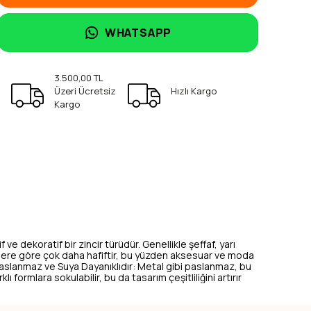
WHATSAPP
3.500,00 TL
Üzeri Ücretsiz
Hızlı Kargo
Kargo
 ve dekoratif bir zincir türüdür. Genellikle şeffaf, yarı
incirlere göre çok daha hafiftir, bu yüzden aksesuar ve moda
. Paslanmaz ve Suya Dayanıklıdır: Metal gibi paslanmaz, bu
lı formlara sokulabilir, bu da tasarım çeşitliliğini artırır