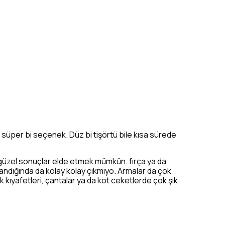
n süper bi seçenek. Düz bi tişörtü bile kısa sürede
güzel sonuçlar elde etmek mümkün. fırça ya da
kandığında da kolay kolay çıkmıyo. Armalar da çok
cuk kıyafetleri, çantalar ya da kot ceketlerde çok şık