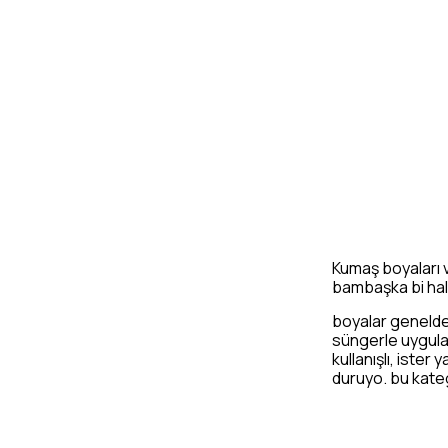
Kumaş boyaları v
bambaşka bi hal
boyalar genelde
süngerle uygulan
kullanışlı, ister
duruyo. bu kateg