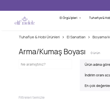
El Örgü İpleri
Tuhafiye & Hob
Tuhafiye & Hobi Ürünleri
El Sanatları
Boyama M
Arma/Kumaş Boyası
0
ürün
Ürün adına gör
İndirim oranı az
En çok değenlen
Filtreleri temizle