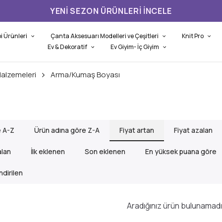
YENI SEZON ÜRÜNLERI İNCELE
i Ürünleri
Çanta Aksesuarı Modelleri ve Çeşitleri
Knit Pro
Ev & Dekoratif
Ev Giyim- İç Giyim
alzemeleri
Arma/Kumaş Boyası
e A-Z
Ürün adına göre Z-A
Fiyat artan
Fiyat azalan
alan
İlk eklenen
Son eklenen
En yüksek puana göre
dirilen
Aradığınız ürün bulunamadı