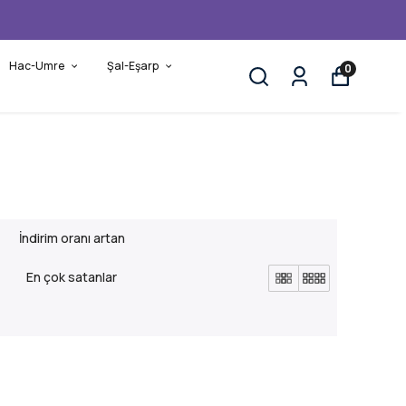
Hac-Umre
Şal-Eşarp
0
İndirim oranı artan
En çok satanlar