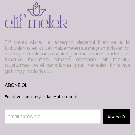
Elif Melek olarak, el emeğinin değerini bilen ve el işi
tutkunlarına en kaliteli malzemeleri sunmayı amaçlayan bir
markayız. Kuruluşunun başlangıcından itibaren, sadece bir
tuhafiye mağazası olmanın ötesinde, bir topluluk
oluşturmayı ve el sanatlarına gönül verenleri bir araya
getirmeyi hedefledik.
ABONE OL
Fırsat ve kampanylardan Haberdar ol.
Abone Ol