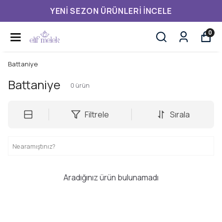
YENI SEZON ÜRÜNLERI İNCELE
0
Battaniye
Battaniye
0
ürün
Filtrele
Sırala
Aradığınız ürün bulunamadı