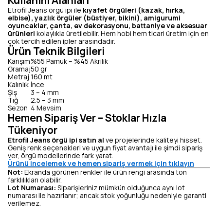
Kullanım Alanları
Etrofil Jeans örgü ipi ile
kıyafet örgüleri (kazak, hırka,
elbise), yazlık örgüler (büstiyer, bikini), amigurumi
oyuncaklar, çanta, ev dekorasyonu, battaniye ve aksesuar
ürünleri
kolaylıkla üretilebilir. Hem hobi hem ticari üretim için en
çok tercih edilen ipler arasındadır.
Ürün Teknik Bilgileri
Karışım
%55 Pamuk – %45 Akrilik
Gramaj
50 gr
Metraj
160 mt
Kalınlık
İnce
Şiş
3 – 4 mm
Tığ
2.5 – 3 mm
Sezon
4 Mevsim
Hemen Sipariş Ver – Stoklar Hızla
Tükeniyor
Etrofil Jeans örgü ipi satın al
ve projelerinde kaliteyi hisset.
Geniş renk seçenekleri ve uygun fiyat avantajı ile şimdi sipariş
ver, örgü modellerinde fark yarat.
Ürünü incelemek ve hemen sipariş vermek için tıklayın
Not:
Ekranda görünen renkler ile ürün rengi arasında ton
farklılıkları olabilir.
Lot Numarası:
Siparişleriniz mümkün olduğunca aynı lot
numarası ile hazırlanır; ancak stok yoğunluğu nedeniyle garanti
verilemez.