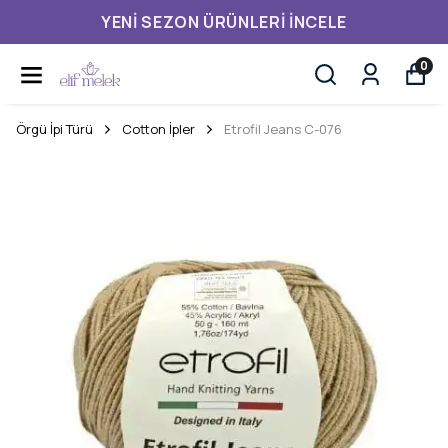
YENI SEZON ÜRÜNLERI İNCELE
0
Örgü İpi Türü
Cotton İpler
Etrofil Jeans C-076