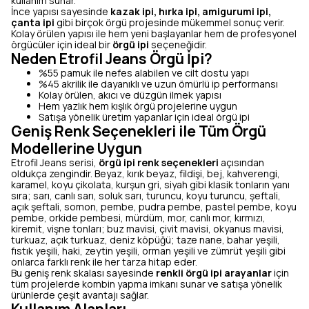
kullanım sunar.
İnce yapısı sayesinde
kazak ipi, hırka ipi, amigurumi ipi,
çanta ipi
gibi birçok örgü projesinde mükemmel sonuç verir.
Kolay örülen yapısı ile hem yeni başlayanlar hem de profesyonel
örgücüler için ideal bir
örgü ipi
seçeneğidir.
Neden Etrofil Jeans Örgü İpi?
%55 pamuk ile nefes alabilen ve cilt dostu yapı
%45 akrilik ile dayanıklı ve uzun ömürlü ip performansı
Kolay örülen, akıcı ve düzgün ilmek yapısı
Hem yazlık hem kışlık örgü projelerine uygun
Satışa yönelik üretim yapanlar için ideal örgü ipi
Geniş Renk Seçenekleri ile Tüm Örgü
Modellerine Uygun
Etrofil Jeans serisi,
örgü ipi renk seçenekleri
açısından
oldukça zengindir. Beyaz, kırık beyaz, fildişi, bej, kahverengi,
karamel, koyu çikolata, kurşun gri, siyah gibi klasik tonların yanı
sıra; sarı, canlı sarı, soluk sarı, turuncu, koyu turuncu, şeftali,
açık şeftali, somon, pembe, pudra pembe, pastel pembe, koyu
pembe, orkide pembesi, mürdüm, mor, canlı mor, kırmızı,
kiremit, vişne tonları; buz mavisi, çivit mavisi, okyanus mavisi,
turkuaz, açık turkuaz, deniz köpüğü; taze nane, bahar yeşili,
fıstık yeşili, haki, zeytin yeşili, orman yeşili ve zümrüt yeşili gibi
onlarca farklı renk ile her tarza hitap eder.
Bu geniş renk skalası sayesinde
renkli örgü ipi arayanlar
için
tüm projelerde kombin yapma imkanı sunar ve satışa yönelik
ürünlerde çeşit avantajı sağlar.