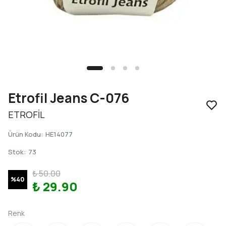
Etrofil Jeans C-076
ETROFİL
Ürün Kodu
:
HE14077
Stok
:
73
₺ 50.00
%
40
₺ 29.90
Renk