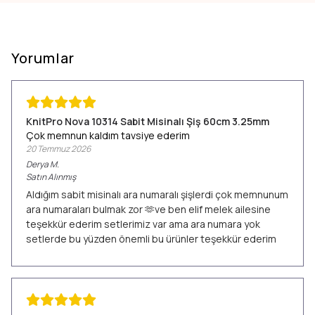
Yorumlar
KnitPro Nova 10314 Sabit Misinalı Şiş 60cm 3.25mm
Çok memnun kaldım tavsiye ederim
20 Temmuz 2026
Derya
M.
Satın Alınmış
Aldığım sabit misinalı ara numaralı şişlerdi çok memnunum
ara numaraları bulmak zor 🫶ve ben elif melek ailesine
teşekkür ederim setlerimiz var ama ara numara yok
setlerde bu yüzden önemli bu ürünler teşekkür ederim