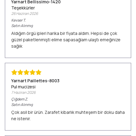
Yarnart Bellissimo-1420
Teşekkürler
26 Haziran 2026
Kevser
T.
Satın Alınmış
Aldığım örgü ipleri harika bir fiyata aldım. Hepsi de çok
güzel paketlenmişti elime sapasağlam ulaştı emeğinize
sağlık
Yarnart Paillettes-8003
Pul mucizesi
7 Haziran 2026
Çiğdem
Z.
Satın Alınmış
Çok asil bir ürün. Zarafet kibarlık muhteşem bir doku daha
ne istenir.