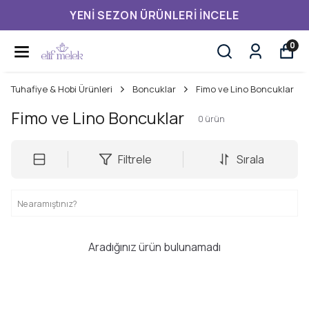
YENI SEZON ÜRÜNLERI İNCELE
0
Tuhafiye & Hobi Ürünleri
Boncuklar
Fimo ve Lino Boncuklar
Fimo ve Lino Boncuklar
0
ürün
Filtrele
Sırala
Aradığınız ürün bulunamadı