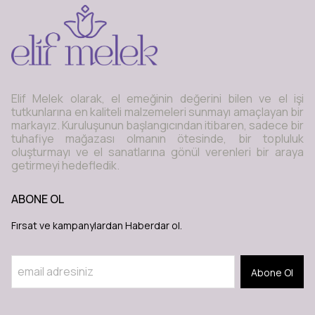
Elif Melek olarak, el emeğinin değerini bilen ve el işi
tutkunlarına en kaliteli malzemeleri sunmayı amaçlayan bir
markayız. Kuruluşunun başlangıcından itibaren, sadece bir
tuhafiye mağazası olmanın ötesinde, bir topluluk
oluşturmayı ve el sanatlarına gönül verenleri bir araya
getirmeyi hedefledik.
ABONE OL
Fırsat ve kampanylardan Haberdar ol.
Abone Ol