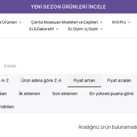
YENI SEZON ÜRÜNLERI İNCELE
i Ürünleri
Çanta Aksesuarı Modelleri ve Çeşitleri
Knit Pro
Ev & Dekoratif
Ev Giyim- İç Giyim
0
ürün
e A-Z
Ürün adına göre Z-A
Fiyat artan
Fiyat azalan
alan
İlk eklenen
Son eklenen
En yüksek puana göre
dirilen
Aradığınız ürün bulunamadı