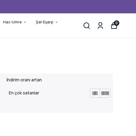
Hac-Umre
Şal-Eşarp
0
İndirim oranı artan
En çok satanlar