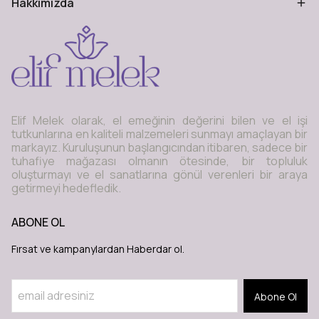
Hakkımızda
Elif Melek olarak, el emeğinin değerini bilen ve el işi
tutkunlarına en kaliteli malzemeleri sunmayı amaçlayan bir
markayız. Kuruluşunun başlangıcından itibaren, sadece bir
tuhafiye mağazası olmanın ötesinde, bir topluluk
oluşturmayı ve el sanatlarına gönül verenleri bir araya
getirmeyi hedefledik.
ABONE OL
Fırsat ve kampanylardan Haberdar ol.
Abone Ol