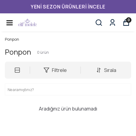
YENI SEZON ÜRÜNLERI İNCELE
0
Ponpon
Ponpon
0
ürün
Filtrele
Sırala
Aradığınız ürün bulunamadı