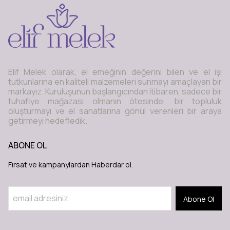
Elif Melek olarak, el emeğinin değerini bilen ve el işi
tutkunlarına en kaliteli malzemeleri sunmayı amaçlayan bir
markayız. Kuruluşunun başlangıcından itibaren, sadece bir
tuhafiye mağazası olmanın ötesinde, bir topluluk
oluşturmayı ve el sanatlarına gönül verenleri bir araya
getirmeyi hedefledik.
ABONE OL
Fırsat ve kampanylardan Haberdar ol.
Abone Ol