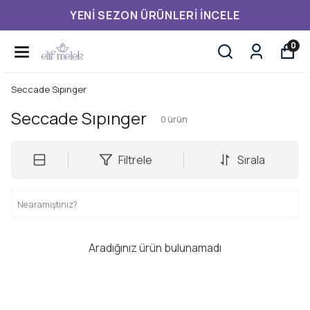
YENI SEZON ÜRÜNLERI İNCELE
0
Seccade Sıpınger
Seccade Sıpınger
0
ürün
Filtrele
Sırala
Aradığınız ürün bulunamadı