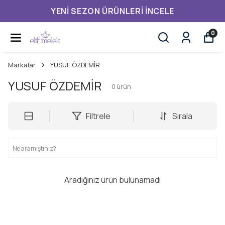
YENI SEZON ÜRÜNLERI İNCELE
0
Markalar
YUSUF ÖZDEMİR
YUSUF ÖZDEMİR
0
ürün
Filtrele
Sırala
Aradığınız ürün bulunamadı