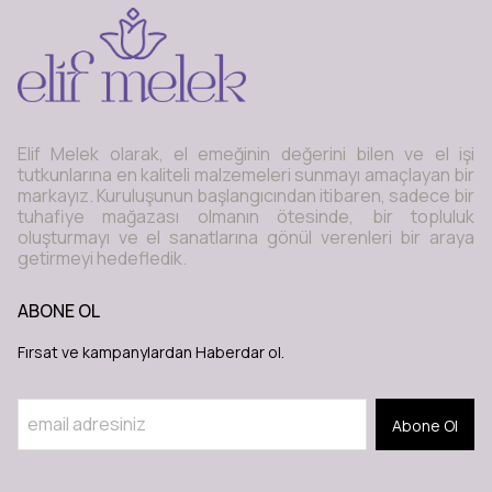
Elif Melek olarak, el emeğinin değerini bilen ve el işi
tutkunlarına en kaliteli malzemeleri sunmayı amaçlayan bir
markayız. Kuruluşunun başlangıcından itibaren, sadece bir
tuhafiye mağazası olmanın ötesinde, bir topluluk
oluşturmayı ve el sanatlarına gönül verenleri bir araya
getirmeyi hedefledik.
ABONE OL
Fırsat ve kampanylardan Haberdar ol.
Abone Ol