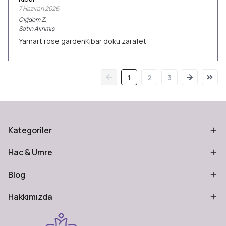
7 Haziran 2026
Çiğdem
Z.
Satın Alınmış
Yarnart rose gardenKibar doku zarafet
1
2
3
Kategoriler
Hac & Umre
Blog
Hakkımızda