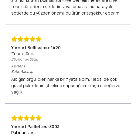
ara numaraları bulmak zor 🫶ve ben elif melek ailesine
teşekkür ederim setlerimiz var ama ara numara yok
setlerde bu yüzden önemli bu ürünler teşekkür ederim
Yarnart Bellissimo-1420
Teşekkürler
26 Haziran 2026
Kevser
T.
Satın Alınmış
Aldığım örgü ipleri harika bir fiyata aldım. Hepsi de çok
güzel paketlenmişti elime sapasağlam ulaştı emeğinize
sağlık
Yarnart Paillettes-8003
Pul mucizesi