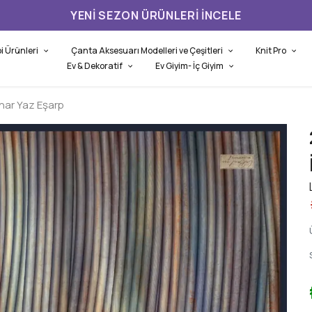
YENI SEZON ÜRÜNLERI İNCELE
i Ürünleri
Çanta Aksesuarı Modelleri ve Çeşitleri
Knit Pro
Ev & Dekoratif
Ev Giyim- İç Giyim
har Yaz Eşarp