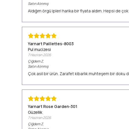
Satın Alınmış
Aldığım örgü ipleri harika bir fiyata aldım. Hepsi de ç
Yarnart Paillettes-8003
Pul mucizesi
7 Haziran 2026
Çiğdem
Z.
Satın Alınmış
Çok asil bir ürün. Zarafet kibarlık muhteşem bir doku d
Yarnart Rose Garden-301
Güzellik
7 Haziran 2026
Çiğdem
Z.