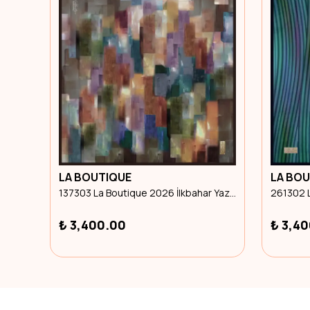
LA BOUTIQUE
261302 La Boutique 2026 İlkbahar Yaz Eşarp
265404 La Boutique 2026 İlkbahar Yaz Eşarp
₺ 3,400.00