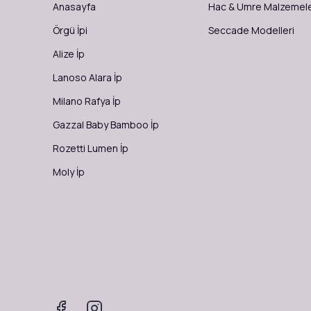
Anasayfa
Hac & Umre Malzemele
Örgü İpi
Seccade Modelleri
Alize İp
Lanoso Alara İp
Milano Rafya İp
Gazzal Baby Bamboo İp
Rozetti Lumen İp
Moly İp