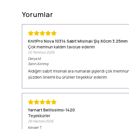
Yorumlar
KnitPro Nova 10314 Sabit Misinalı Şiş 60cm 3.25mm
Çok memnun kaldım tavsiye ederim
20 Temmuz 2026
Derya
M.
Satın Alınmış
Aldığım sabit misinalı ara numaralı şişlerdi çok memn
yüzden önemli bu ürünler teşekkür ederim
Yarnart Bellissimo-1420
Teşekkürler
26 Haziran 2026
Kevser
T.