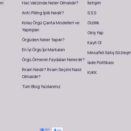
ri
Hac Valizinde Neler Olmalıdır?
İletişim
Anti-Pilling İplik Nedir?
S.S.S
Kolay Örgü Çanta Modelleri ve
Gizlilik
Yapılışları
Giriş Yap
Örgüden Neler Yapılır?
Kayıt Ol
En İyi Örgü İpi Markaları
Mesafeli Satış Sözleş
Örgü Örmenin Faydaları Nelerdir?
İade Politikası
İhram Nedir? İhram Seçimi Nasıl
KVKK
Olmalıdır?
Tüm Blog Yazılarımız