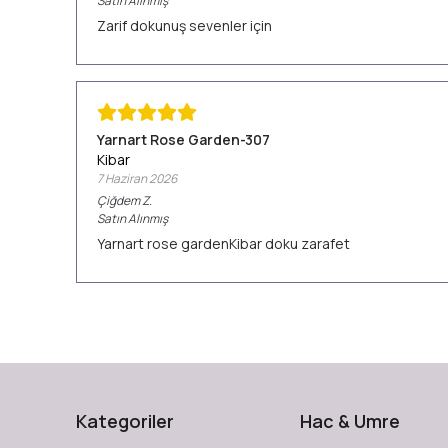
Satın Alınmış
Zarif dokunuş sevenler için
Yarnart Rose Garden-307
Kibar
7 Haziran 2026
Çiğdem
Z.
Satın Alınmış
Yarnart rose gardenKibar doku zarafet
Kategoriler
Hac & Umre