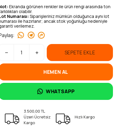
Not:
Ekranda görünen renkler ile ürün rengi arasında ton
farklılıkları olabilir.
Lot Numarası:
Siparişleriniz mümkün olduğunca aynı lot
numarası ile hazırlanır; ancak stok yoğunluğu nedeniyle
garanti verilemez.
Paylaş
:
SEPETE EKLE
HEMEN AL
WHATSAPP
3.500,00 TL
Üzeri Ücretsiz
Hızlı Kargo
Kargo