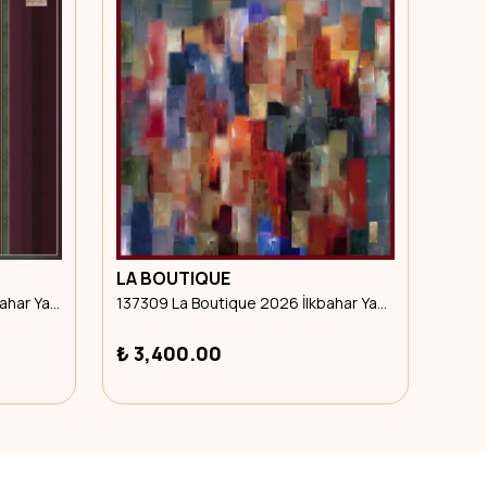
LA BOUTIQUE
260204 La Boutique 2026 İlkbahar Yaz Eşarp
264302 La Boutique 2026 İlkbahar Yaz Eşarp
₺ 3,400.00