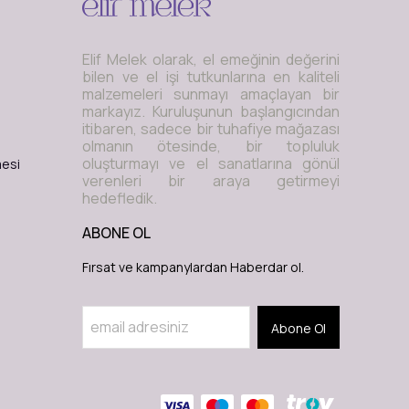
Elif Melek olarak, el emeğinin değerini
bilen ve el işi tutkunlarına en kaliteli
malzemeleri sunmayı amaçlayan bir
markayız. Kuruluşunun başlangıcından
itibaren, sadece bir tuhafiye mağazası
olmanın ötesinde, bir topluluk
oluşturmayı ve el sanatlarına gönül
mesi
verenleri bir araya getirmeyi
hedefledik.
ABONE OL
Fırsat ve kampanylardan Haberdar ol.
Abone Ol