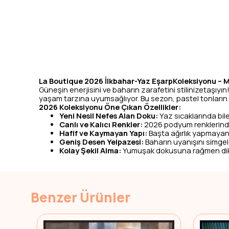
La Boutique 2026 İlkbahar-Yaz EşarpKoleksiyonu –
Güneşin enerjisini ve baharın zarafetini stilinizetaşıyın
yaşam tarzına uyumsağlıyor. Bu sezon, pastel tonların d
2026 Koleksiyonu Öne Çıkan Özellikler:
Yeni Nesil Nefes Alan Doku:
Yaz sıcaklarında bil
Canlı ve Kalıcı Renkler:
2026 podyum renklerinden 
Hafif ve Kaymayan Yapı:
Başta ağırlık yapmayan 
Geniş Desen Yelpazesi:
Baharın uyanışını simgel
Kolay Şekil Alma:
Yumuşak dokusuna rağmen dik ve 
Benzer Ürünler