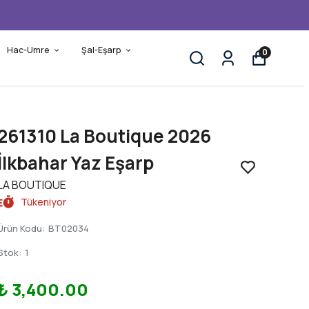
Hac-Umre
Şal-Eşarp
0
261310 La Boutique 2026
İlkbahar Yaz Eşarp
LA BOUTIQUE
Tükeniyor
Ürün Kodu
:
BT02034
Stok
:
1
₺ 3,400.00