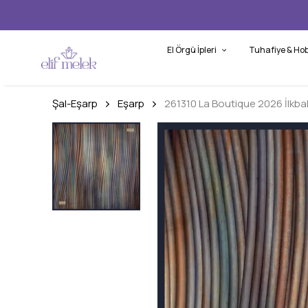
El Örgü İpleri
Tuhafiye & Hob
Şal-Eşarp
Eşarp
261310 La Boutique 2026 İlkba