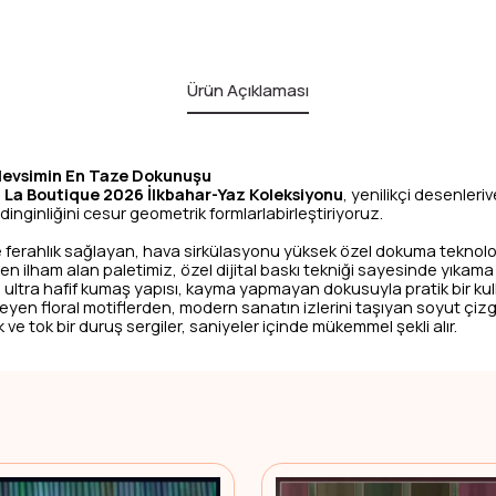
Ürün Açıklaması
 Mevsimin En Taze Dokunuşu
!
La Boutique 2026 İlkbahar-Yaz Koleksiyonu
, yenilikçi desenler
inginliğini cesur geometrik formlarlabirleştiriyoruz.
e ferahlık sağlayan, hava sirkülasyonu yüksek özel dokuma teknoloj
ilham alan paletimiz, özel dijital baskı tekniği sayesinde yıkama son
ultra hafif kumaş yapısı, kayma yapmayan dokusuyla pratik bir kull
eyen floral motiflerden, modern sanatın izlerini taşıyan soyut çiz
tok bir duruş sergiler, saniyeler içinde mükemmel şekli alır.