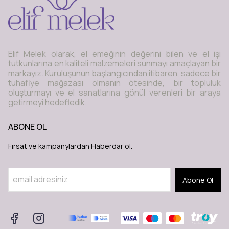
Elif Melek olarak, el emeğinin değerini bilen ve el işi
tutkunlarına en kaliteli malzemeleri sunmayı amaçlayan bir
markayız. Kuruluşunun başlangıcından itibaren, sadece bir
tuhafiye mağazası olmanın ötesinde, bir topluluk
oluşturmayı ve el sanatlarına gönül verenleri bir araya
getirmeyi hedefledik.
ABONE OL
Fırsat ve kampanylardan Haberdar ol.
Abone Ol