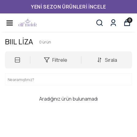
YENI SEZON ÜRÜNLERI İNCELE
0
BIIL LİZA
0
ürün
Filtrele
Sırala
Aradığınız ürün bulunamadı