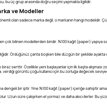
usu, bu üç grup arasında doğru seçimi yapmakla ilgilidir.
arka ve Modeller
emli olan sadece marka değil, o markanın hangi modelidir. Çünkü
 en çok bilinen modellerden biridir. %100 kağıt (paper) yapıya sa
lliğidir. Ördüğünüz çanta boşken bile düzgün bir şekilde ayakta 
İp biraz serttir. Özellikle yeni başlayanlar için ilk başta alışması
a, verdiği görüntü çoğu kullanıcı için bu zorluğa değecek seviye
a dengeli bir iptir. Yine %100 kağıt (paper) içeriğe sahiptir ama
lur. Uzun süre çalışırken el yormaz ve daha akıcı ilerler. Bu y
.