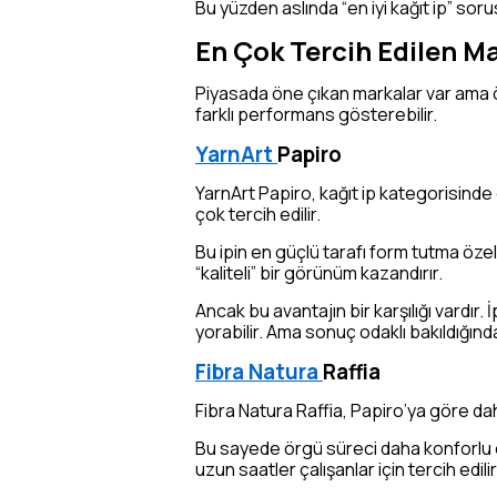
Bu yüzden aslında “en iyi kağıt ip” sor
En Çok Tercih Edilen M
Piyasada öne çıkan markalar var ama ön
farklı performans gösterebilir.
YarnArt
Papiro
YarnArt Papiro, kağıt ip kategorisinde
çok tercih edilir.
Bu ipin en güçlü tarafı form tutma öze
“kaliteli” bir görünüm kazandırır.
Ancak bu avantajın bir karşılığı vardır. 
yorabilir. Ama sonuç odaklı bakıldığınd
Fibra Natura
Raffia
Fibra Natura Raffia, Papiro’ya göre dah
Bu sayede örgü süreci daha konforlu o
uzun saatler çalışanlar için tercih edilir