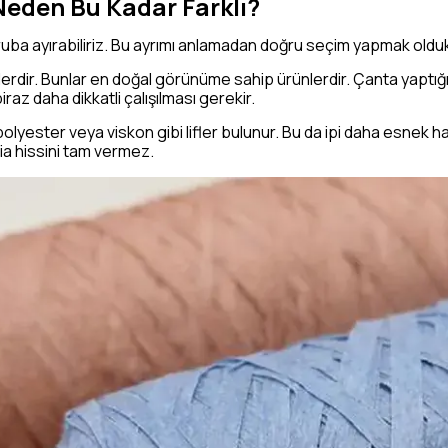
Neden Bu Kadar Farklı?
ruba ayırabiliriz. Bu ayrımı anlamadan doğru seçim yapmak oldu
lerdir. Bunlar en doğal görünüme sahip ürünlerdir. Çanta yaptığ
raz daha dikkatli çalışılması gerekir.
e polyester veya viskon gibi lifler bulunur. Bu da ipi daha esnek h
fia hissini tam vermez.