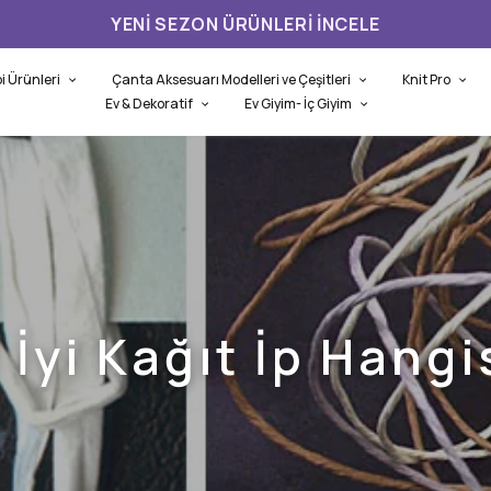
YENI SEZON ÜRÜNLERI İNCELE
i Ürünleri
Çanta Aksesuarı Modelleri ve Çeşitleri
Knit Pro
Ev & Dekoratif
Ev Giyim- İç Giyim
 İyi Kağıt İp Hangi