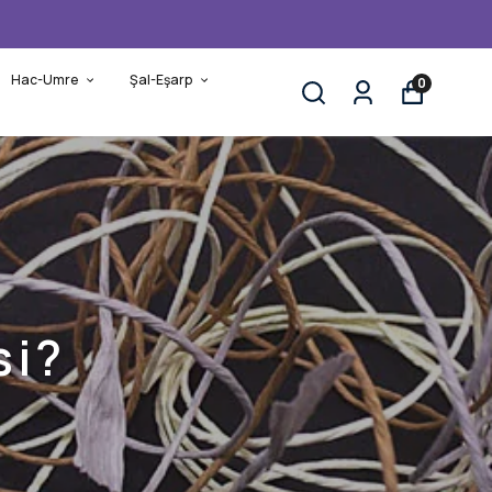
Hac-Umre
Şal-Eşarp
0
si?