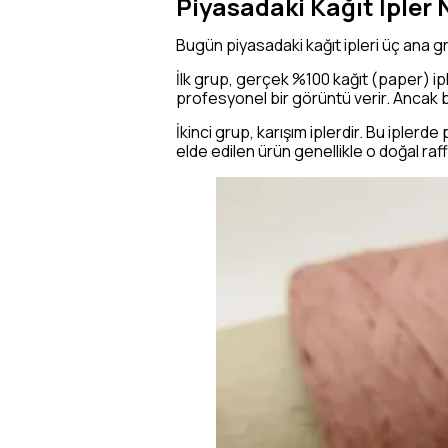
Piyasadaki Kağıt İpler 
Bugün piyasadaki kağıt ipleri üç ana g
İlk grup, gerçek %100 kağıt (paper) ip
profesyonel bir görüntü verir. Ancak bi
İkinci grup, karışım iplerdir. Bu iplerd
elde edilen ürün genellikle o doğal raf