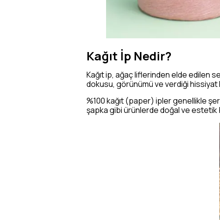
Kağıt İp Nedir?
Kağıt ip, ağaç liflerinden elde edilen 
dokusu, görünümü ve verdiği hissiyat kl
%100 kağıt (paper) ipler genellikle şe
şapka gibi ürünlerde doğal ve estetik 