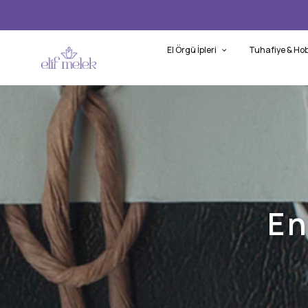
El Örgü İpleri
Tuhafiye & Hob
En