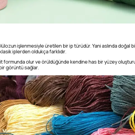
selülozun işlenmesiyle üretilen bir ip türüdür. Yani aslında doğa
asik iplerden oldukça farklıdır.
rit formunda olur ve örüldüğünde kendine has bir yüzey oluşturur
bir görüntü sağlar.