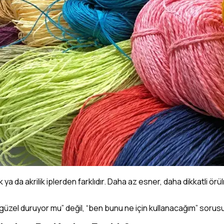
ya da akrilik iplerden farklıdır. Daha az esner, daha dikkatli ör
zel duruyor mu” değil, “ben bunu ne için kullanacağım” sorusu d