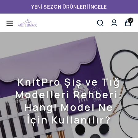
3.500,00 TL ÜZERI ÜCRETSIZ KARGO
0
KnitPro Şiş ve Tığ
Modelleri Rehberi:
Hangi Model Ne
İçin Kullanılır?