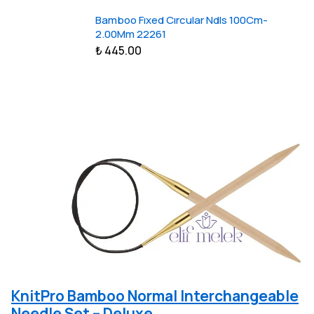
Bamboo Fıxed Cırcular Ndls 100Cm-
2.00Mm 22261
₺ 445.00
KnitPro Bamboo Normal Interchangeable
Needle Set – Deluxe