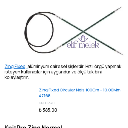
Zing Fixed,
alüminyum dairesel şişlerdir. Hızlı örgü yapmak
isteyen kullanıcılar için uygundur ve ölçü takibini
kolaylaştırır.
Zing Fixed Circular Ndls 100Cm - 10.00Mm
47168
KNİT PRO
₺ 385.00
KnitPro Zing Normal