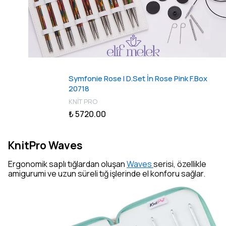
Symfonie Rose I D.Set İn Rose Pink F.Box
20718
KNİT PRO
₺ 5720.00
KnitPro Waves
Ergonomik saplı tığlardan oluşan
Waves
serisi, özellikle
amigurumi ve uzun süreli tığ işlerinde el konforu sağlar.