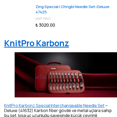
Zing Special I.Chngbl Needle Set-Deluxe
47425
KNİT PRO
₺ 3020.00
KnitPro Karbonz
KnitPro Karbonz Special Interchangeable Needle Set
–
Deluxe (41632) Karbon fiber gövde ve metal uçlara sahip
bu set, kısa uç uzunluğu sayesinde küçük çevrimli