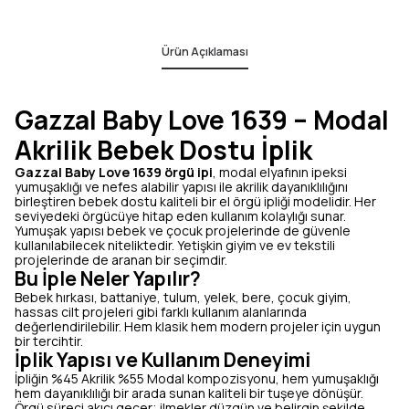
Ürün Açıklaması
Gazzal Baby Love 1639 – Modal
Akrilik Bebek Dostu İplik
Gazzal Baby Love 1639 örgü ipi
, modal elyafının ipeksi
yumuşaklığı ve nefes alabilir yapısı ile akrilik dayanıklılığını
birleştiren bebek dostu kaliteli bir el örgü ipliği modelidir. Her
seviyedeki örgücüye hitap eden kullanım kolaylığı sunar.
Yumuşak yapısı bebek ve çocuk projelerinde de güvenle
kullanılabilecek niteliktedir. Yetişkin giyim ve ev tekstili
projelerinde de aranan bir seçimdir.
Bu İple Neler Yapılır?
Bebek hırkası, battaniye, tulum, yelek, bere, çocuk giyim,
hassas cilt projeleri gibi farklı kullanım alanlarında
değerlendirilebilir. Hem klasik hem modern projeler için uygun
bir tercihtir.
İplik Yapısı ve Kullanım Deneyimi
İpliğin %45 Akrilik %55 Modal kompozisyonu, hem yumuşaklığı
hem dayanıklılığı bir arada sunan kaliteli bir tuşeye dönüşür.
Örgü süreci akıcı geçer; ilmekler düzgün ve belirgin şekilde