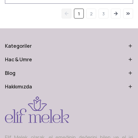
1
2
3
Kategoriler
Hac & Umre
Blog
Hakkımızda
Elif Melek olarak, el emeğinin değerini bilen ve el işi