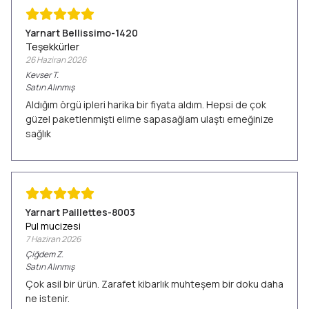
Yarnart Bellissimo-1420
Teşekkürler
26 Haziran 2026
Kevser
T.
Satın Alınmış
Aldığım örgü ipleri harika bir fiyata aldım. Hepsi de çok
güzel paketlenmişti elime sapasağlam ulaştı emeğinize
sağlık
Yarnart Paillettes-8003
Pul mucizesi
7 Haziran 2026
Çiğdem
Z.
Satın Alınmış
Çok asil bir ürün. Zarafet kibarlık muhteşem bir doku daha
ne istenir.