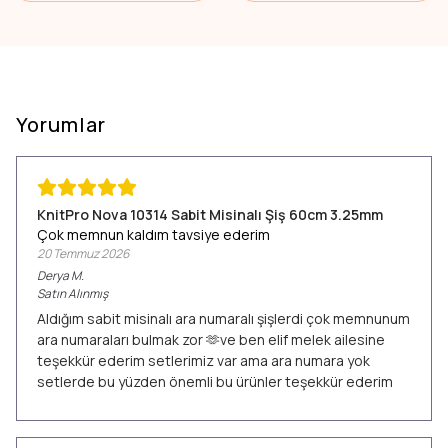
Yorumlar
KnitPro Nova 10314 Sabit Misinalı Şiş 60cm 3.25mm
Çok memnun kaldım tavsiye ederim
20 Temmuz 2026
Derya
M.
Satın Alınmış
Aldığım sabit misinalı ara numaralı şişlerdi çok memnunum
ara numaraları bulmak zor 🫶ve ben elif melek ailesine
teşekkür ederim setlerimiz var ama ara numara yok
setlerde bu yüzden önemli bu ürünler teşekkür ederim