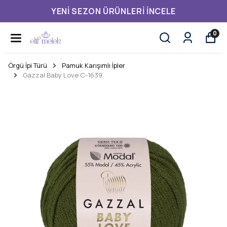
YENI SEZON ÜRÜNLERI İNCELE
0
Örgü İpi Türü
Pamuk Karışımlı İpler
Gazzal Baby Love C-1639