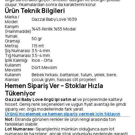
oluşur. Yıkamalardan sonra da karakterini korur.
Ürün Teknik Bilgileri
Marka /
Gazzal Baby Love 1639
Model
Karışım
%45 Akrilik %55 Modal
(Hammadde)
Yumak
50 gr
Gramajı
Metraj
115 mt
Şiş Numarası
3.5-4 mm
Tığ Numarası
3.5-4 mm
İplik Kalınlığı
İnce - Orta
Kullanım
Dört Mevsim
Mevsimi
Kullanım
Bebek hırkası, battaniye, tulum, yelek, bere,
Alanları
çocuk giyim, hassas cilt projeleri
Hemen Sipariş Ver – Stoklar Hızla
Tükeniyor
Gazzal Baby Love örgü ipi satın al
ve projelerinde kaliteyi
hisset. Geniş renk seçenekleri ve uygun fiyat avantajı ile şimdi
sipariş ver, örgü modellerinde fark yarat.
Ürünü incelemek ve hemen sipariş vermek için tıklayın
Not:
Ekranda görünen renkler ile ürün rengi arasında ton
farklılıkları olabilir.
Lot Numarası:
Siparişleriniz mümkün olduğunca aynı lot
numarası ile hazırlanır; ancak stok yoğunluğu nedeniyle garanti