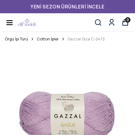
YENI SEZON ÜRÜNLERI İNCELE
0
Örgü İpi Türü
Cotton İpler
Gazzal Giza C-2472