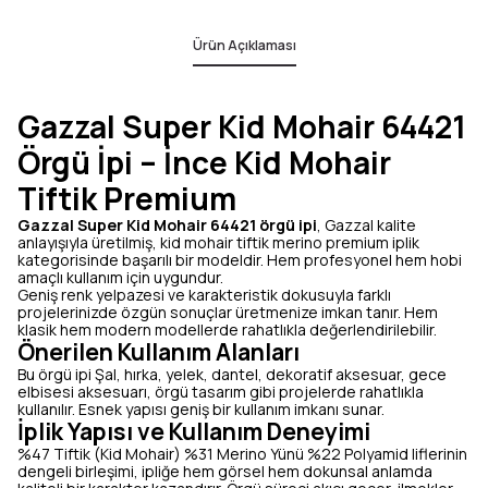
Ürün Açıklaması
Gazzal Super Kid Mohair 64421
Örgü İpi – İnce Kid Mohair
Tiftik Premium
Gazzal Super Kid Mohair 64421 örgü ipi
, Gazzal kalite
anlayışıyla üretilmiş, kid mohair tiftik merino premium iplik
kategorisinde başarılı bir modeldir. Hem profesyonel hem hobi
amaçlı kullanım için uygundur.
Geniş renk yelpazesi ve karakteristik dokusuyla farklı
projelerinizde özgün sonuçlar üretmenize imkan tanır. Hem
klasik hem modern modellerde rahatlıkla değerlendirilebilir.
Önerilen Kullanım Alanları
Bu örgü ipi Şal, hırka, yelek, dantel, dekoratif aksesuar, gece
elbisesi aksesuarı, örgü tasarım gibi projelerde rahatlıkla
kullanılır. Esnek yapısı geniş bir kullanım imkanı sunar.
İplik Yapısı ve Kullanım Deneyimi
%47 Tiftik (Kid Mohair) %31 Merino Yünü %22 Polyamid liflerinin
dengeli birleşimi, ipliğe hem görsel hem dokunsal anlamda