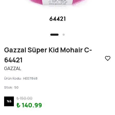
Gazzal Süper Kid Mohair C-
64421
GAZZAL
Ürün Kodu
:
HE07848
Stok
:
50
₺ 150.00
%
6
₺ 140.99