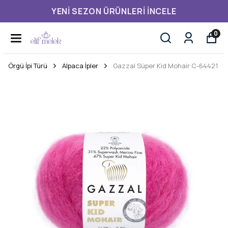
YENI SEZON ÜRÜNLERI İNCELE
0
Örgü İpi Türü
Alpaca İpler
Gazzal Süper Kid Mohair C-64421