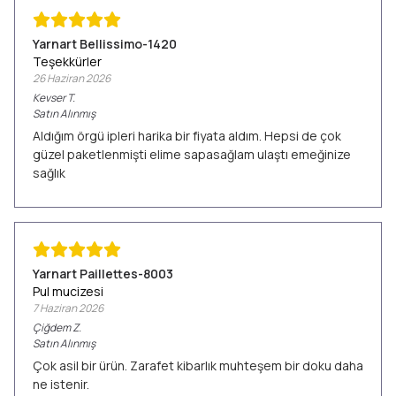
Yarnart Bellissimo-1420
Teşekkürler
26 Haziran 2026
Kevser
T.
Satın Alınmış
Aldığım örgü ipleri harika bir fiyata aldım. Hepsi de çok
güzel paketlenmişti elime sapasağlam ulaştı emeğinize
sağlık
Yarnart Paillettes-8003
Pul mucizesi
7 Haziran 2026
Çiğdem
Z.
Satın Alınmış
Çok asil bir ürün. Zarafet kibarlık muhteşem bir doku daha
ne istenir.