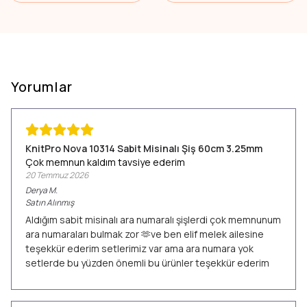
Yorumlar
KnitPro Nova 10314 Sabit Misinalı Şiş 60cm 3.25mm
Çok memnun kaldım tavsiye ederim
20 Temmuz 2026
Derya
M.
Satın Alınmış
Aldığım sabit misinalı ara numaralı şişlerdi çok memnunum
ara numaraları bulmak zor 🫶ve ben elif melek ailesine
teşekkür ederim setlerimiz var ama ara numara yok
setlerde bu yüzden önemli bu ürünler teşekkür ederim