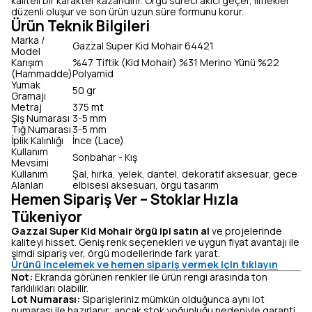
kaliteli bir karakter kazandırır. Örgü süreci akıcı geçer, ilmekler
düzenli oluşur ve son ürün uzun süre formunu korur.
Ürün Teknik Bilgileri
Marka /
Gazzal Super Kid Mohair 64421
Model
Karışım
%47 Tiftik (Kid Mohair) %31 Merino Yünü %22
(Hammadde)
Polyamid
Yumak
50 gr
Gramajı
Metraj
375 mt
Şiş Numarası
3-5 mm
Tığ Numarası
3-5 mm
İplik Kalınlığı
İnce (Lace)
Kullanım
Sonbahar - Kış
Mevsimi
Kullanım
Şal, hırka, yelek, dantel, dekoratif aksesuar, gece
Alanları
elbisesi aksesuarı, örgü tasarım
Hemen Sipariş Ver – Stoklar Hızla
Tükeniyor
Gazzal Super Kid Mohair örgü ipi satın al
ve projelerinde
kaliteyi hisset. Geniş renk seçenekleri ve uygun fiyat avantajı ile
şimdi sipariş ver, örgü modellerinde fark yarat.
Ürünü incelemek ve hemen sipariş vermek için tıklayın
Not:
Ekranda görünen renkler ile ürün rengi arasında ton
farklılıkları olabilir.
Lot Numarası:
Siparişleriniz mümkün olduğunca aynı lot
numarası ile hazırlanır; ancak stok yoğunluğu nedeniyle garanti