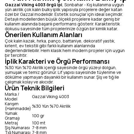
Gazzal Viking 4003 örgü ipi
, Sonbahar - Kış kullanıma uygun
yün akrilik çok kalın bulky iplik yapısıyla projelere değer katan
özel bir Gazzal modelidir. Estetik sonuçlar için ideal seçimdir.
Detaylı modellerden büyük ölçekli projelere kadar geniş bir
kullanım alanında başarılı performans gösterir. Karakteristik
dokusu sayesinde tüm projelerinize özgün bir kimlik katar.
Önerilen Kullanım Alanları
Çok kalın kazak, hırka, panço, battaniye, dekoratif yastık,
kırlent, ev tekstili gibi farklı kullanım alanlarında
değerlendirilebilir. Hem klasik hem modern projeler için uygun
bir tercihtir.
İplik Karakteri ve Örgü Performansı
%30 Yün %70 Akrilik içeriği sayesinde örgü yüzeyi dolgun,
yumuşak ve temiz görünür. Lif yapısı sayesinde tüylenme ve
dökülme yapmayan dayanıklı bir kullanım sunar. Şiş ve tığ ile
çalışmak kolay ve akıcıdır.
Ürün Teknik Bilgileri
Marka /
Gazzal Viking 4003
Model
Karışım
%30 Yün %70 Akrilik
(Hammadde)
Yumak
100 gr
Gramajı
Metraj
100 mt
Şiş Numarası
7-8 mm
Tığ Numarası
7-8 mm