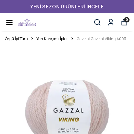
YENI SEZON ÜRÜNLERI İNCELE
0
Örgü İpi Türü
Yün Karışımlı İpler
Gazzal Gazzal Viking 4003