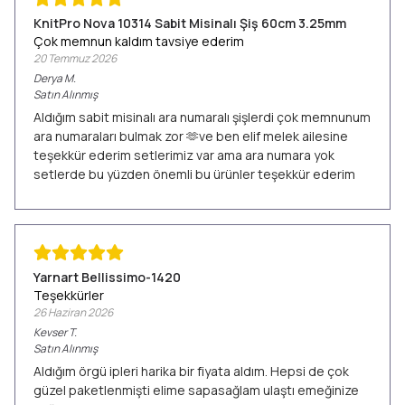
KnitPro Nova 10314 Sabit Misinalı Şiş 60cm 3.25mm
Çok memnun kaldım tavsiye ederim
20 Temmuz 2026
Derya
M.
Satın Alınmış
Aldığım sabit misinalı ara numaralı şişlerdi çok memnunum
ara numaraları bulmak zor 🫶ve ben elif melek ailesine
teşekkür ederim setlerimiz var ama ara numara yok
setlerde bu yüzden önemli bu ürünler teşekkür ederim
Yarnart Bellissimo-1420
Teşekkürler
26 Haziran 2026
Kevser
T.
Satın Alınmış
Aldığım örgü ipleri harika bir fiyata aldım. Hepsi de çok
güzel paketlenmişti elime sapasağlam ulaştı emeğinize