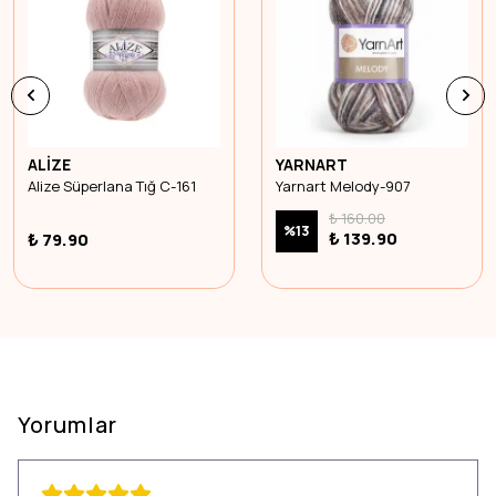
ALİZE
YARNART
Alize Süperlana Tığ C-161
Yarnart Melody-907
₺ 160.00
%
13
₺ 139.90
₺ 79.90
Yorumlar