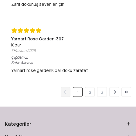
Zarif dokunuş sevenler için
Yarnart Rose Garden-307
Kibar
7 Haziran 2026
Çiğdem
Z.
Satın Alınmış
Yarnart rose gardenKibar doku zarafet
1
2
3
Kategoriler