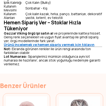
İplik Kalınlığı
Çok Kalın (Bulky)
Kullanım
Sonbahar - Kış
Mevsimi
Kullanım
Çok kalın kazak, hırka, panço, battaniye, dekoratif
Alanları
yastık, kırlent, ev tekstili
Hemen Sipariş Ver – Stoklar Hızla
Tükeniyor
Gazzal Viking örgü ipi satın al
ve projelerinde kaliteyi hisset.
Geniş renk seçenekleri ve uygun fiyat avantajı ile şimdi sipariş
ver, örgü modellerinde fark yarat.
Ürünü incelemek ve hemen sipariş vermek için tıklayın
Not:
Ekranda görünen renkler ile ürün rengi arasında ton
farklılıkları olabilir.
Lot Numarası:
Siparişleriniz mümkün olduğunca aynı lot
numarası ile hazırlanır; ancak stok yoğunluğu nedeniyle garanti
verilemez.
Benzer Ürünler