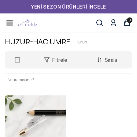
YENI SEZON ÜRÜNLERI İNCELE
0
HUZUR-HAC UMRE
1
ürün
Filtrele
Sırala