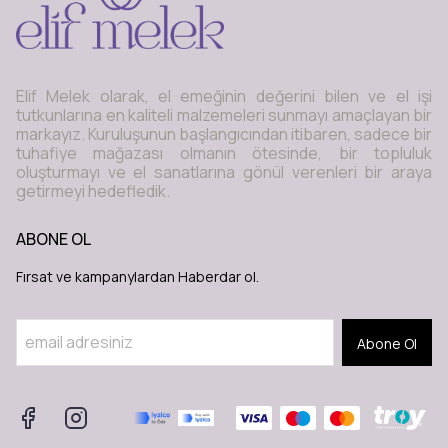
Elif Melek olarak, el emeğinin değerini bilen ve el işi
tutkunlarına en kaliteli malzemeleri sunmayı amaçlayan bir
markayız. Kuruluşunun başlangıcından itibaren, sadece bir
tuhafiye mağazası olmanın ötesinde, bir topluluk
oluşturmayı ve el sanatlarına gönül verenleri bir araya
getirmeyi hedefledik.
ABONE OL
Fırsat ve kampanylardan Haberdar ol.
Abone Ol