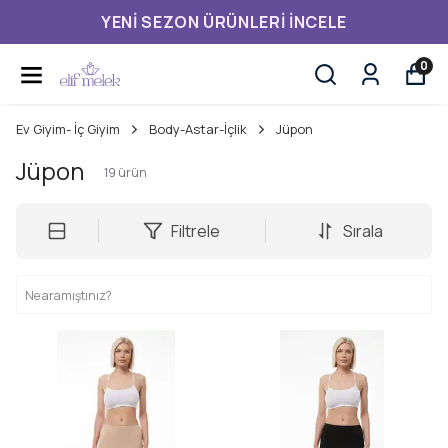
YENI SEZON ÜRÜNLERI İNCELE
0
Ev Giyim- İç Giyim
Body-Astar-İçlik
Jüpon
Jüpon
19
ürün
Filtrele
Sırala