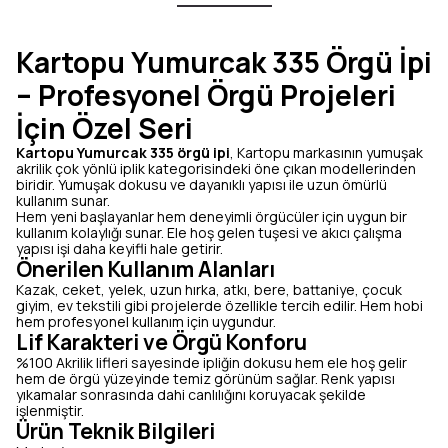
Kartopu Yumurcak 335 Örgü İpi
– Profesyonel Örgü Projeleri
İçin Özel Seri
Kartopu Yumurcak 335 örgü ipi
, Kartopu markasının yumuşak
akrilik çok yönlü iplik kategorisindeki öne çıkan modellerinden
biridir. Yumuşak dokusu ve dayanıklı yapısı ile uzun ömürlü
kullanım sunar.
Hem yeni başlayanlar hem deneyimli örgücüler için uygun bir
kullanım kolaylığı sunar. Ele hoş gelen tuşesi ve akıcı çalışma
yapısı işi daha keyifli hale getirir.
Önerilen Kullanım Alanları
Kazak, ceket, yelek, uzun hırka, atkı, bere, battaniye, çocuk
giyim, ev tekstili gibi projelerde özellikle tercih edilir. Hem hobi
hem profesyonel kullanım için uygundur.
Lif Karakteri ve Örgü Konforu
%100 Akrilik lifleri sayesinde ipliğin dokusu hem ele hoş gelir
hem de örgü yüzeyinde temiz görünüm sağlar. Renk yapısı
yıkamalar sonrasında dahi canlılığını koruyacak şekilde
işlenmiştir.
Ürün Teknik Bilgileri