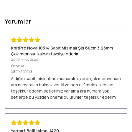
Yorumlar
KnitPro Nova 10314 Sabit Misinalı Şiş 60cm 3.25mm
Çok memnun kaldım tavsiye ederim
20 Temmuz 2026
Derya
M.
Satın Alınmış
Aldığım sabit misinalı ara numaralı şişlerdi çok memnunum
ara numaraları bulmak zor 🫶ve ben elif melek ailesine
teşekkür ederim setlerimiz var ama ara numara yok
setlerde bu yüzden önemli bu ürünler teşekkür ederim
Yarnart Bellissimo-1420