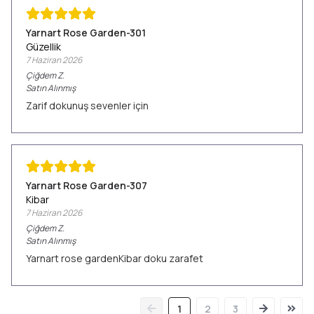
Yarnart Rose Garden-301
Güzellik
7 Haziran 2026
Çiğdem
Z.
Satın Alınmış
Zarif dokunuş sevenler için
Yarnart Rose Garden-307
Kibar
7 Haziran 2026
Çiğdem
Z.
Satın Alınmış
Yarnart rose gardenKibar doku zarafet
1
2
3