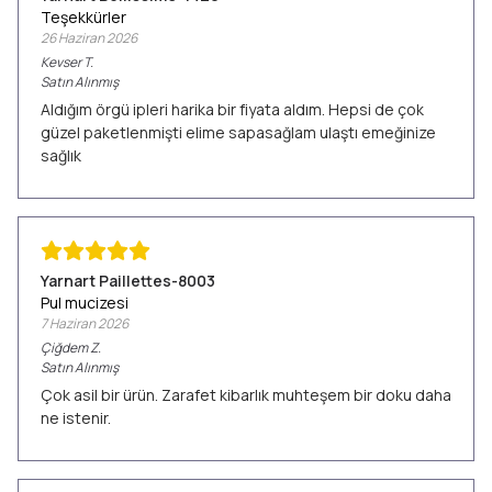
Teşekkürler
26 Haziran 2026
Kevser
T.
Satın Alınmış
Aldığım örgü ipleri harika bir fiyata aldım. Hepsi de çok
güzel paketlenmişti elime sapasağlam ulaştı emeğinize
sağlık
Yarnart Paillettes-8003
Pul mucizesi
7 Haziran 2026
Çiğdem
Z.
Satın Alınmış
Çok asil bir ürün. Zarafet kibarlık muhteşem bir doku daha
ne istenir.