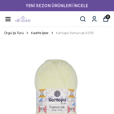
YENI SEZON ÜRÜNLERI İNCELE
0
Örgü İpi Türü
Kadife İpler
Kartopu Yumurcak K335