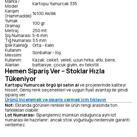
Marka /
Kartopu Yumurcak 335
Model
Karışım
%100 Akrilik
(Hammadde)
Yumak
100 gr
Gramajı
Metraj
250 mt
Şiş Numarası
5-6 mm
Tığ Numarası
3.5 mm
İplik Kalınlığı
Orta - Kalın
Kullanım
Sonbahar - Kış
Mevsimi
Kullanım
Kazak, ceket, yelek, uzun hırka, atkı, bere,
Alanları
battaniye, çocuk giyim, ev tekstili
Hemen Sipariş Ver – Stoklar Hızla
Tükeniyor
Kartopu Yumurcak örgü ipi satın al
ve projelerinde kaliteyi
hisset. Geniş renk seçenekleri ve uygun fiyat avantajı ile şimdi
sipariş ver.
Ürünü incelemek ve sipariş vermek için tıklayın
Not:
Ekranda görünen renkler ile ürün rengi arasında ton
farklılıkları olabilir.
Lot Numarası:
Siparişleriniz mümkün olduğunca aynı lot
numarası ile hazırlanır; ancak stok yoğunluğu nedeniyle garanti
verilemez.