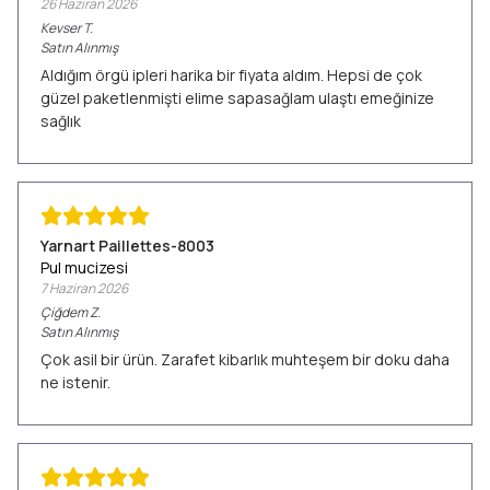
26 Haziran 2026
Kevser
T.
Satın Alınmış
Aldığım örgü ipleri harika bir fiyata aldım. Hepsi de çok
güzel paketlenmişti elime sapasağlam ulaştı emeğinize
sağlık
Yarnart Paillettes-8003
Pul mucizesi
7 Haziran 2026
Çiğdem
Z.
Satın Alınmış
Çok asil bir ürün. Zarafet kibarlık muhteşem bir doku daha
ne istenir.