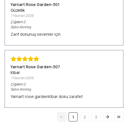
Yarnart Rose Garden-301
Güzellik
7 Haziran 2026
Çiğdem
Z.
Satın Alınmış
Zarif dokunuş sevenler için
Yarnart Rose Garden-307
Kibar
7 Haziran 2026
Çiğdem
Z.
Satın Alınmış
Yarnart rose gardenKibar doku zarafet
1
2
3