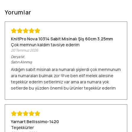
Yorumlar
KnitPro Nova 10314 Sabit Misinalı Şiş 60cm 3.25mm
Çok memnun kaldım tavsiye ederim
20 Temmuz 2026
Derya
M.
Satın Alınmış
Aldığım sabit misinalı ara numaralı şişlerdi çok memnunum
ara numaraları bulmak zor 🫶ve ben elif melek ailesine
teşekkür ederim setlerimiz var ama ara numara yok
setlerde bu yüzden önemli bu ürünler teşekkür ederim
Yarnart Bellissimo-1420
Teşekkürler