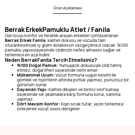
Ürün Açıklaması
Berrak ErkekPamuklu Atlet / Fanila
Gün boyu konfor ve ferahlık arayan erkekler içintasarlanan
Berrak Erkek Fanila
, kaliteli dokusu ve vücuda tam
oturankesimiyle iç giyim dolabınızın vazgeçilmezi olacak. %100
pamuklu yapısısayesinde cildinizin nefes almasını sağlar ve
terlemeyi en aza indirir.
Neden BerrakFanila Tercih Etmelisiniz?
%100 Doğal Pamuk:
Yumuşacık dokusuyla cildi tahriş
etmez, doğal lifleri sayesinde nemi emer.
Mükemmel Uyum:
Vücut formuna uygun kesimi ile
gömlek ve tişörtlerin altında potluk yapmaz, pürüzsüz bir
görünüm sunar.
Dayanıklı Yapı:
Kaliteli dikişleri ve birinci sınıf kumaşı
sayesinde sık yıkamalara karşı formunu korur, sarkma
yapmaz.
Dört Mevsim Konfor:
Kışın sıcak tutar, yazın terlemeyi
önleyerek vücut ısısını dengeler.