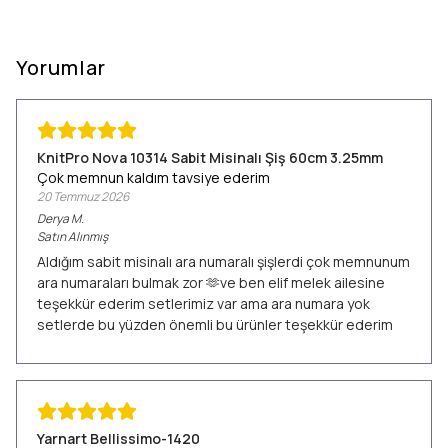
Yorumlar
KnitPro Nova 10314 Sabit Misinalı Şiş 60cm 3.25mm
Çok memnun kaldım tavsiye ederim
20 Temmuz 2026
Derya
M.
Satın Alınmış
Aldığım sabit misinalı ara numaralı şişlerdi çok memnunum
ara numaraları bulmak zor 🫶ve ben elif melek ailesine
teşekkür ederim setlerimiz var ama ara numara yok
setlerde bu yüzden önemli bu ürünler teşekkür ederim
Yarnart Bellissimo-1420