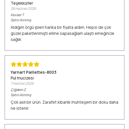
Teşekkürler
26 Haziran 2026
Kevser
T.
Satın Alınmış
Aldığım örgü ipleri harika bir fiyata aldım. Hepsi de çok
güzel paketlenmişti elime sapasağlam ulaştı emeğinize
sağlık
Yarnart Paillettes-8003
Pul mucizesi
7 Haziran 2026
Çiğdem
Z.
Satın Alınmış
Çok asil bir ürün. Zarafet kibarlık muhteşem bir doku daha
ne istenir.