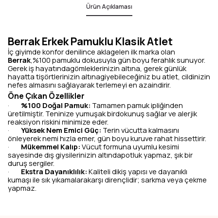
Ürün Açıklaması
Berrak Erkek Pamuklu Klasik Atlet
İç giyimde konfor denilince aklagelen ilk marka olan
Berrak
,%100 pamuklu dokusuyla gün boyu ferahlık sunuyor.
Gerek iş hayatındagömleklerinizin altına, gerek günlük
hayatta tişörtlerinizin altınagiyebileceğiniz bu atlet, cildinizin
nefes almasını sağlayarak terlemeyi en azaindirir.
Öne Çıkan Özellikler
%100 Doğal Pamuk:
Tamamen pamuk ipliğinden
·
üretilmiştir. Teninize yumuşak birdokunuş sağlar ve alerjik
reaksiyon riskini minimize eder.
Yüksek Nem Emici Güç:
Terin vücutta kalmasını
·
önleyerek nemi hızla emer, gün boyu kuruve rahat hissettirir.
Mükemmel Kalıp:
Vücut formuna uyumlu kesimi
·
sayesinde dış giysilerinizin altındapotluk yapmaz, şık bir
duruş sergiler.
Ekstra Dayanıklılık:
Kaliteli dikiş yapısı ve dayanıklı
·
kumaşı ile sık yıkamalarakarşı dirençlidir; sarkma veya çekme
yapmaz.