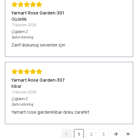
Yarnart Rose Garden-301
Güzellik
7 Haziran 2026
Çiğdem
Z.
Satın Alınmış
Zarif dokunuş sevenler için
Yarnart Rose Garden-307
Kibar
7 Haziran 2026
Çiğdem
Z.
Satın Alınmış
Yarnart rose gardenKibar doku zarafet
1
2
3