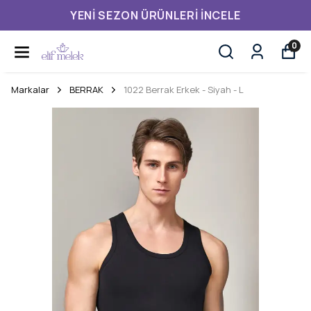
YENI SEZON ÜRÜNLERI İNCELE
0
Markalar
BERRAK
1022 Berrak Erkek - Siyah - L