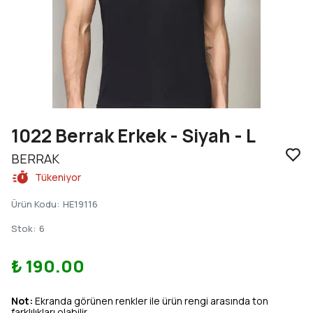
1022 Berrak Erkek - Siyah - L
BERRAK
Tükeniyor
Ürün Kodu
:
HE19116
Stok
:
6
₺ 190.00
Not:
Ekranda görünen renkler ile ürün rengi arasında ton
farklılıkları olabilir.